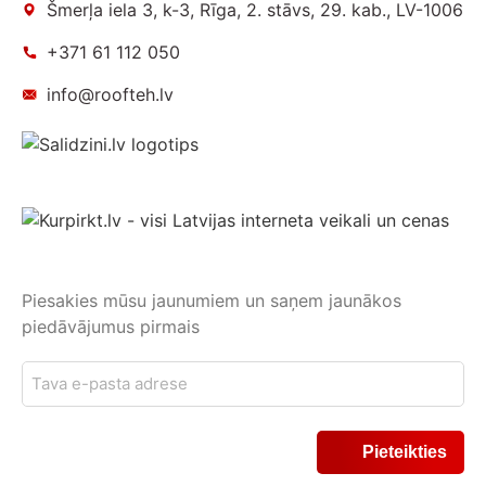
Šmerļa iela 3, k-3, Rīga, 2. stāvs, 29. kab., LV-1006
+371 61 112 050
info@roofteh.lv
Piesakies mūsu jaunumiem un saņem jaunākos
piedāvājumus pirmais