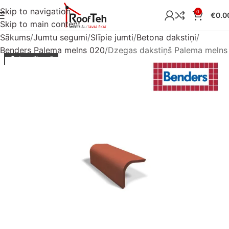
Skip to navigation
0
€
0.0
Skip to main content
Sākums
Jumtu segumi
Slīpie jumti
Betona dakstiņi
Benders Palema melns 020
Dzegas dakstiņš Palema melns
Ir noliktavā