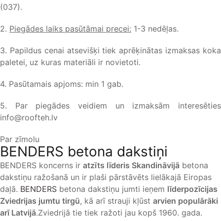
(037).
2.
Piegādes laiks pasūtāmai precei:
1-3 nedēļas.
3. Papildus cenai atsevišķi tiek aprēķinātas izmaksas koka
paletei, uz kuras materiāli ir novietoti.
4. Pasūtamais apjoms: min 1 gab.
5. Par piegādes veidiem un izmaksām interesēties
info@roofteh.lv
Par zīmolu
BENDERS betona dakstiņi
BENDERS koncerns ir
atzīts līderis Skandināvijā
betona
dakstiņu ražošanā un ir plaši pārstāvēts lielākajā Eiropas
daļā.
BENDERS
betona dakstiņu jumti ieņem
līderpozīcijas
Zviedrijas jumtu tirgū
, kā arī strauji kļūst
arvien populārāki
arī Latvijā
.Zviedrijā tie tiek ražoti jau kopš 1960. gada.