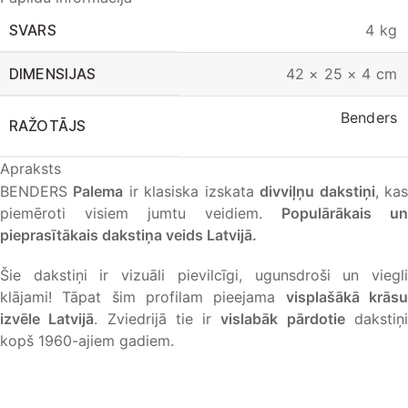
SVARS
4 kg
DIMENSIJAS
42 × 25 × 4 cm
Benders
RAŽOTĀJS
Apraksts
BENDERS
Palema
ir klasiska izskata
divviļņu dakstiņi
, ka
piemēroti visiem jumtu veidiem.
Populārākais un
pieprasītākais dakstiņa veids Latvijā.
Šie dakstiņi ir vizuāli pievilcīgi, ugunsdroši un viegli
klājami! Tāpat šim profilam pieejama
visplašākā krās
izvēle Latvijā
. Zviedrijā tie ir
vislabāk pārdotie
dakstiņ
kopš 1960-ajiem gadiem.