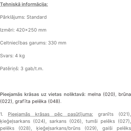
Tehniskā informācija:
Pārklājums: Standard
Izmēri: 420×250 mm
Celtniecības garums: 330 mm
Svars: 4 kg
Patēriņš: 3 gab/t.m.
Pieejamās krāsas uz vietas noliktavā:
melna (020)
,
brūn
(022)
,
grafīta pelēka (048)
.
1.
Pieejamās krāsas pēc pasūtījuma:
granīts (021),
ķieģeļsarkans (024), sarkans (026), tumši pelēks (027),
pelēks (028), ķieģeļsarkans/brūns (029), gaiši pelēks