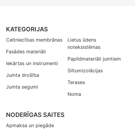
KATEGORIJAS
Celtniecības membrānas
Lietus ūdens
noteksistēmas
Fasādes materiāli
Papildmateriāli jumtiem
Iekārtas un instrumenti
Siltumizolācijas
Jumta drošība
Terases
Jumta segumi
Noma
NODERĪGAS SAITES
Apmaksa un piegāde