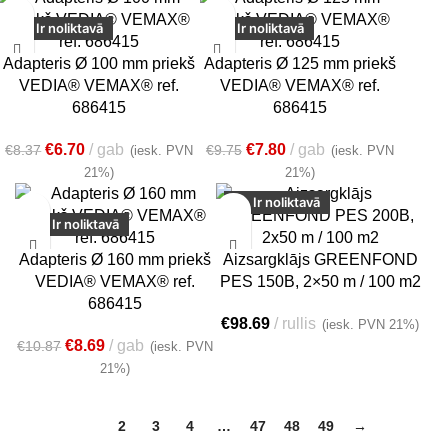
-20%
-20%
Ir noliktavā
Ir noliktavā
Adapteris Ø 100 mm priekš
Adapteris Ø 125 mm priekš
VEDIA® VEMAX® ref.
VEDIA® VEMAX® ref.
686415
686415
€
6.70
gab
€
7.80
gab
€
8.37
€
9.75
(iesk. PVN
(iesk. PVN
21%)
21%)
Ir noliktavā
-20%
Ir noliktavā
Adapteris Ø 160 mm priekš
Aizsargklājs GREENFOND
VEDIA® VEMAX® ref.
PES 150B, 2×50 m / 100 m2
686415
€
98.69
rullis
(iesk. PVN 21%)
€
8.69
gab
€
10.87
(iesk. PVN
21%)
1
2
3
4
…
47
48
49
→