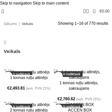
Skip to navigation
Skip to main content
0
€
0.00
Showing 1–16 of 770 results
Sākums
Veikals
Veikals
Ir noliktavā
Ir noliktavā
1 tonnas ruļļu attinējs
1 tonnas ruļļu attinējs,
€
2,493.81
sakraujams
(iesk. PVN 21%)
€
2,760.62
(iesk. PVN 21%)
Ir noliktavā
Ir noliktavā
2 tonnas ruļļu attinējs
ACCEN BOX