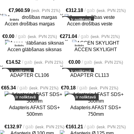
€
7,960.59
€
312.18
gab
(iesk. PVN 21%)
(iesk. PVN 21%)
Ir noliktavā
Izpārdots
Accen drošības margas
Accen drošības veste
€
0.00
gab
€
271.04
gab
(iesk. PVN 21%)
(iesk. PVN 21%)
Izpārdots
Izpārdots
Accen glābšanas siksnas
ACCEN SKYLIGHT
€
14.52
gab
€
0.00
gab
(iesk. PVN 21%)
(iesk. PVN 21%)
Ir noliktavā
Ir noliktavā
ADAPTER CL106
ADAPTER CL113
€
65.34
gab
€
70.18
gab
(iesk. PVN 21%)
(iesk. PVN 21%)
Ir noliktavā
Ir noliktavā
Adapteris AFAST SDS+
Adapteris AFAST SDS+
500mm
750mm
€
132.97
gab
€
161.21
gab
(iesk. PVN 21%)
(iesk. PVN 21%)