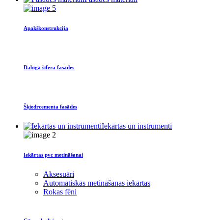
Apakškonstrukcija
Dabīgā šīfera fasādes
Šķiedrcementa fasādes
Iekārtas un instrumenti
Iekārtas pvc metināšanai
Aksesuāri
Automātiskās metināšanas iekārtas
Rokas fēni