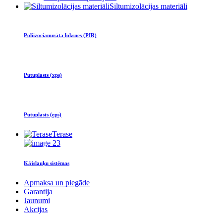
Siltumizolācijas materiāli
Poliizocianurāta loksnes (PIR)
Putuplasts (xps)
Putuplasts (eps)
Terase
Kājslauķu sistēmas
Apmaksa un piegāde
Garantija
Jaunumi
Akcijas