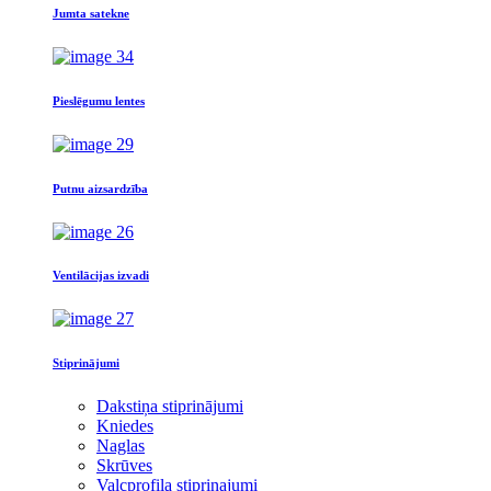
Jumta satekne
Pieslēgumu lentes
Putnu aizsardzība
Ventilācijas izvadi
Stiprinājumi
Dakstiņa stiprinājumi
Kniedes
Naglas
Skrūves
Valcprofila stiprinajumi