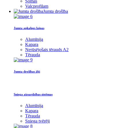
Somas
Valcprofilam
Jumta drošība
Jumta apkalpes laipas
Alumīnija
Kapara
Nerūsējošais tērauds A2
Tērauda
Jumta drošības āķi
Sniega aizsardzības sistēmas
Alumīnija
Kapara
Tērauda
Sniega tvērēji