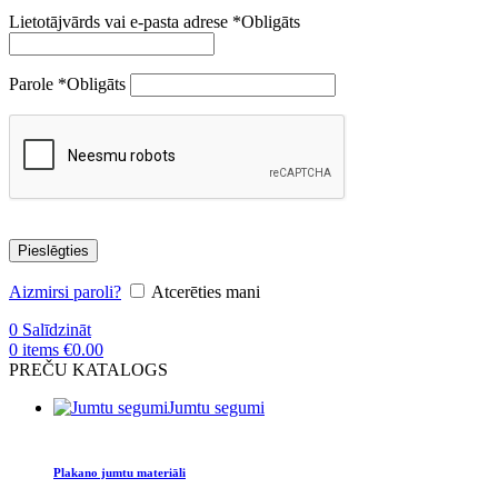
Lietotājvārds vai e-pasta adrese
*
Obligāts
Parole
*
Obligāts
Pieslēgties
Aizmirsi paroli?
Atcerēties mani
0
Salīdzināt
0
items
€
0.00
PREČU KATALOGS
Jumtu segumi
Plakano jumtu materiāli