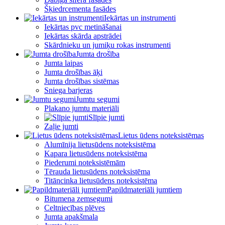
Šķiedrcementa fasādes
Iekārtas un instrumenti
Iekārtas pvc metināšanai
Iekārtas skārda apstrādei
Skārdnieku un jumiķu rokas instrumenti
Jumta drošība
Jumta laipas
Jumta drošības āķi
Jumta drošības sistēmas
Sniega barjeras
Jumtu segumi
Plakano jumtu materiāli
Slīpie jumti
Zaļie jumti
Lietus ūdens noteksistēmas
Alumīnija lietusūdens noteksistēma
Kapara lietusūdens noteksistēma
Piederumi noteksistēmām
Tērauda lietusūdens noteksistēma
Titāncinka lietusūdens noteksistēma
Papildmateriāli jumtiem
Bitumena zemsegumi
Celtniecības plēves
Jumta apakšmala