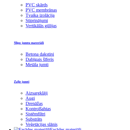
PVC skārds
PVC membrānas
Tvaika izolācija
Stiprinājumi
Vertikālās gūlijas
Slīpo jumtu materiāli
Betona dakstiņi
Dabīgais šīferis
Metāla jumti
Zaļie jumti
Aizsargklāji
Augi
Drenāžas
Kontrolšahtas
Sistēmfiltri
Substrāts
Veģetācijas slānis
Fasādes materiāli