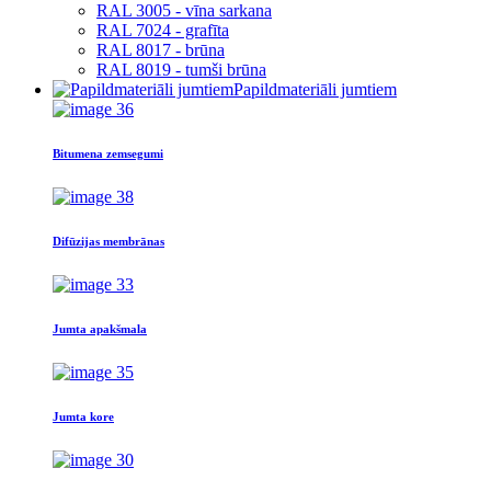
RAL 3005 - vīna sarkana
RAL 7024 - grafīta
RAL 8017 - brūna
RAL 8019 - tumši brūna
Papildmateriāli jumtiem
Bitumena zemsegumi
Difūzijas membrānas
Jumta apakšmala
Jumta kore