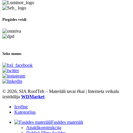
Piegādes veidi
Seko mums
© 2026, SIA RoofTeh – Materiāli tavai ēkai | Interneta veikalu
izstrādāja
WDMarket
Izvēlne
Kategorijas
Fasādes materiāli
Apakškonstrukcija
Dabīgā šīfera fasādes