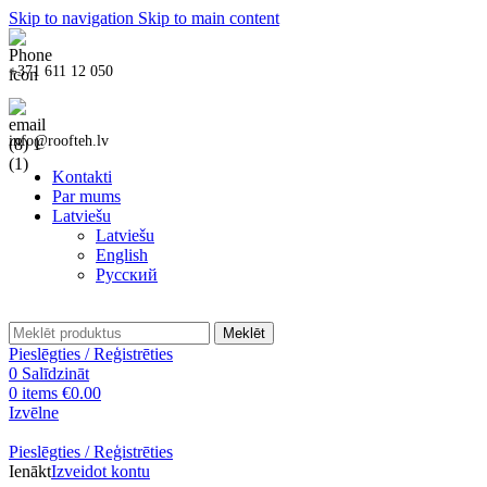
Skip to navigation
Skip to main content
+371 611 12 050
info@roofteh.lv
Kontakti
Par mums
Latviešu
Latviešu
English
Русский
Meklēt
Pieslēgties / Reģistrēties
0
Salīdzināt
0
items
€
0.00
Izvēlne
Pieslēgties / Reģistrēties
Ienākt
Izveidot kontu