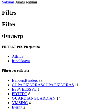
Sākums
Jumtu segumi
Filtrs
Filter
Фильтр
FILTRĒT PĒC Pieejamība
Atlaide
Ir noliktavā
Filtrēt pēc ražotāja
Benders
Benders
38
CUPA PIZARRAS
CUPA PIZARRAS
11
ESSVE
ESSVE
1
FDT
FDT
8
GUARDIAN
GUARDIAN
14
VMZINC
4
Eternit
2