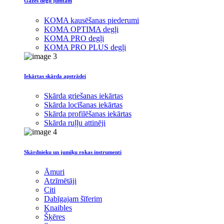
Gāzes degļi jumtam
KOMA kausēšanas piederumi
KOMA OPTIMA degļi
KOMA PRO degļi
KOMA PRO PLUS degļi
Iekārtas skārda apstrādei
Skārda griešanas iekārtas
Skārda locīšanas iekārtas
Skārda profilēšanas iekārtas
Skārda ruļļu attinēji
Skārdnieku un jumiķu rokas instrumenti
Āmuri
Atzīmētāji
Citi
Dabīgajam šīferim
Knaibles
Šķēres