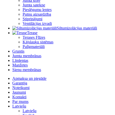
Jumta kore
Jumta satekne
Pieslēgumu lentes
Putnu aizsardzība
Stiprinājumi
Ventilācijas izvadi
Siltumizolācijas materiāli
Terase
Terases Flīzes
Kājslauķu sistēmas
Palīgmateriāli
Gruntis
Jumta membrānas
Līmlentas
Manžetes
Sienu membrānas
Apmaksa un piegāde
Garantija
Noteikumi
Jaunumi
Kontakti
Par mums
Latviešu
Latviešu