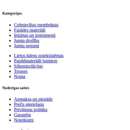
Kategorijas
Celtniecības membrānas
Fasādes materiāli
Iekārtas un instrumenti
Jumta drošība
Jumta segumi
Lietus ūdens noteksistēmas
Papildmateriāli jumtiem
Siltumizolācijas
Terases
Noma
Noderīgas saites
Apmaksa un piegāde
Preču atgriešana
Privātuma politika
Garantija
Noteikumi