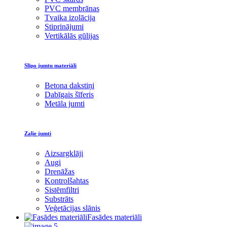
PVC membrānas
Tvaika izolācija
Stiprinājumi
Vertikālās gūlijas
Slīpo jumtu materiāli
Betona dakstiņi
Dabīgais šīferis
Metāla jumti
Zaļie jumti
Aizsargklāji
Augi
Drenāžas
Kontrolšahtas
Sistēmfiltri
Substrāts
Veģetācijas slānis
Fasādes materiāli