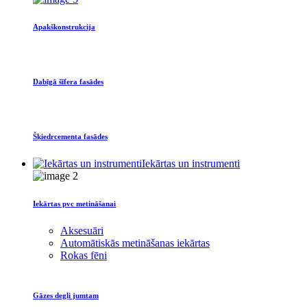
Apakškonstrukcija
Dabīgā šīfera fasādes
Šķiedrcementa fasādes
Iekārtas un instrumenti
Iekārtas pvc metināšanai
Aksesuāri
Automātiskās metināšanas iekārtas
Rokas fēni
Gāzes degļi jumtam