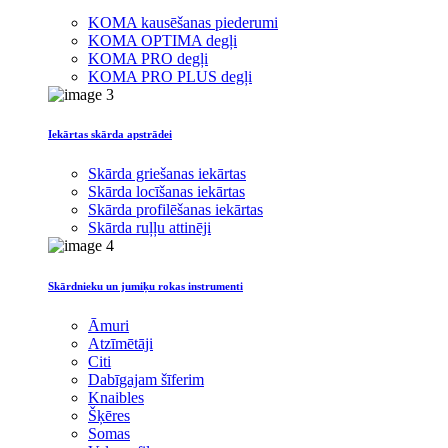
KOMA kausēšanas piederumi
KOMA OPTIMA degļi
KOMA PRO degļi
KOMA PRO PLUS degļi
Iekārtas skārda apstrādei
Skārda griešanas iekārtas
Skārda locīšanas iekārtas
Skārda profilēšanas iekārtas
Skārda ruļļu attinēji
Skārdnieku un jumiķu rokas instrumenti
Āmuri
Atzīmētāji
Citi
Dabīgajam šīferim
Knaibles
Šķēres
Somas