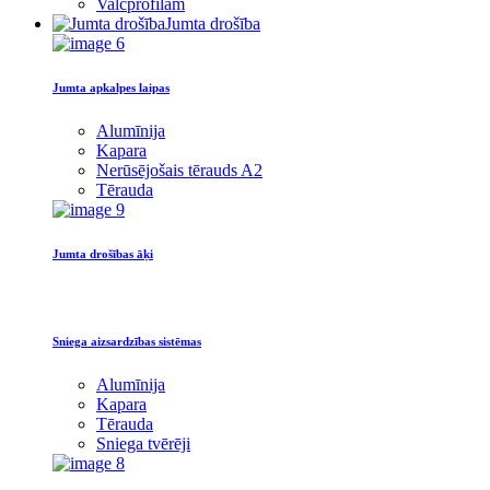
Valcprofilam
Jumta drošība
Jumta apkalpes laipas
Alumīnija
Kapara
Nerūsējošais tērauds A2
Tērauda
Jumta drošības āķi
Sniega aizsardzības sistēmas
Alumīnija
Kapara
Tērauda
Sniega tvērēji