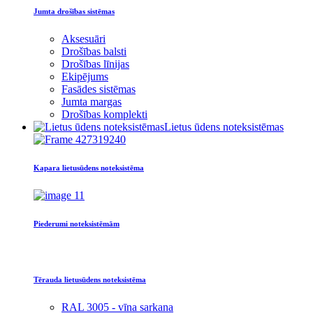
Jumta drošības sistēmas
Aksesuāri
Drošības balsti
Drošības līnijas
Ekipējums
Fasādes sistēmas
Jumta margas
Drošības komplekti
Lietus ūdens noteksistēmas
Kapara lietusūdens noteksistēma
Piederumi noteksistēmām
Tērauda lietusūdens noteksistēma
RAL 3005 - vīna sarkana