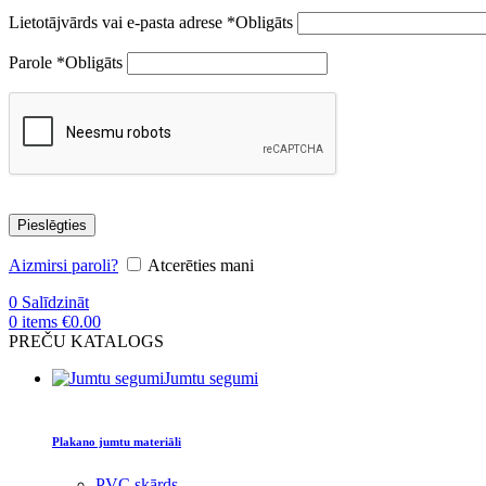
Lietotājvārds vai e-pasta adrese
*
Obligāts
Parole
*
Obligāts
Pieslēgties
Aizmirsi paroli?
Atcerēties mani
0
Salīdzināt
0
items
€
0.00
PREČU KATALOGS
Jumtu segumi
Plakano jumtu materiāli
PVC skārds