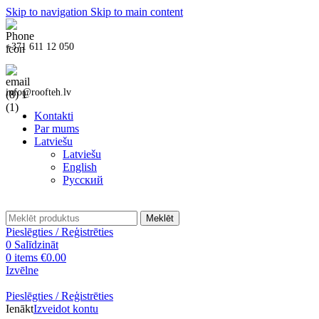
Skip to navigation
Skip to main content
+371 611 12 050
info@roofteh.lv
Kontakti
Par mums
Latviešu
Latviešu
English
Русский
Meklēt
Pieslēgties / Reģistrēties
0
Salīdzināt
0
items
€
0.00
Izvēlne
Pieslēgties / Reģistrēties
Ienākt
Izveidot kontu