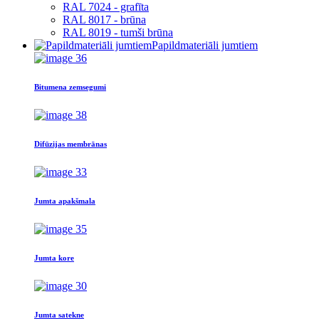
RAL 7024 - grafīta
RAL 8017 - brūna
RAL 8019 - tumši brūna
Papildmateriāli jumtiem
Bitumena zemsegumi
Difūzijas membrānas
Jumta apakšmala
Jumta kore
Jumta satekne