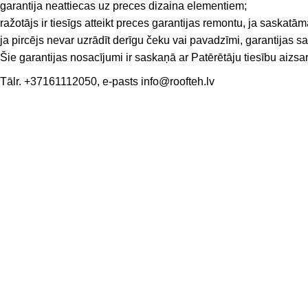
garantija neattiecas uz preces dizaina elementiem;
ražotājs ir tiesīgs atteikt preces garantijas remontu, ja saskat
ja pircējs nevar uzrādīt derīgu čeku vai pavadzīmi, garantijas sa
Šie garantijas nosacījumi ir saskaņā ar Patērētāju tiesību aizsa
Tālr.
+37161112050
, e-pasts
info@roofteh.lv