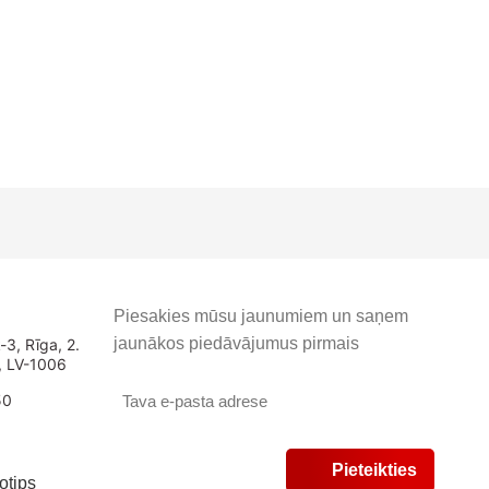
Piesakies mūsu jaunumiem un saņem
jaunākos piedāvājumus pirmais
-3, Rīga, 2.
., LV-1006
50
v