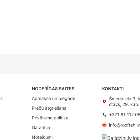
NODERĪGAS SAITES
KONTAKTI
as
Apmaksa un piegāde
Šmerļa iela 3, k
stāvs, 29. kab
Preču atgriešana
+371 61 112 0
Privātuma politika
info@roofteh.l
Garantija
Noteikumi