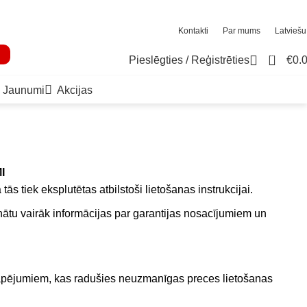
Kontakti
Par mums
Latviešu
0
Pieslēgties / Reģistrēties
€
0.
Jaunumi
Akcijas
I
ās tiek eksplutētas atbilstoši lietošanas instrukcijai.
ātu vairāk informācijas par garantijas nosacījumiem un
rāpējumiem, kas radušies neuzmanīgas preces lietošanas