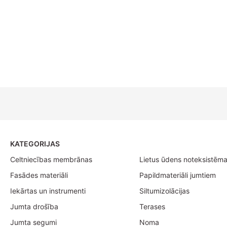
KATEGORIJAS
Celtniecības membrānas
Lietus ūdens noteksistēm
Fasādes materiāli
Papildmateriāli jumtiem
Iekārtas un instrumenti
Siltumizolācijas
Jumta drošība
Terases
Jumta segumi
Noma