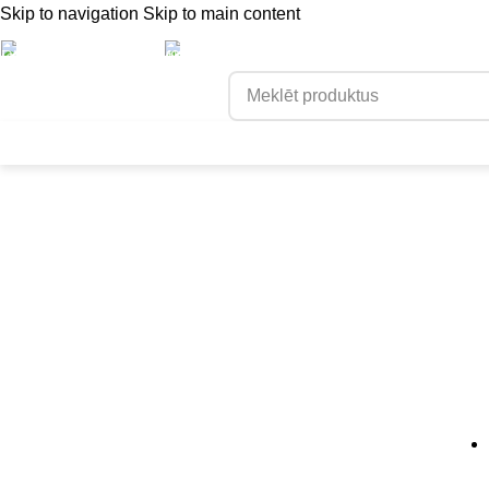
Skip to navigation
Skip to main content
+371 611 12 050
info@roofteh.lv
PREČU KATALOGS