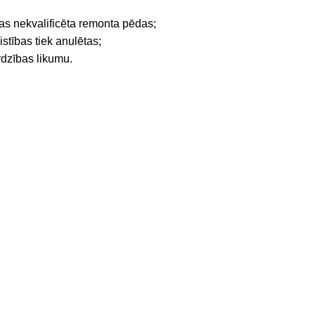
āmas nekvalificēta remonta pēdas;
istības tiek anulētas;
rdzības likumu.