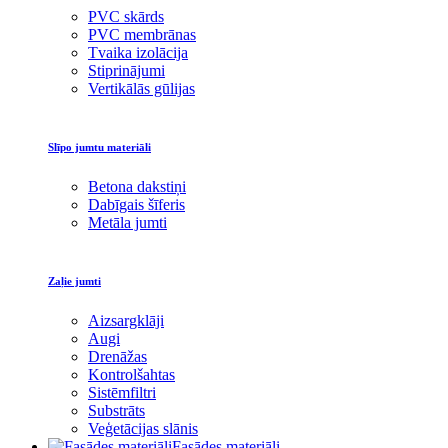
PVC skārds
PVC membrānas
Tvaika izolācija
Stiprinājumi
Vertikālās gūlijas
Slīpo jumtu materiāli
Betona dakstiņi
Dabīgais šīferis
Metāla jumti
Zaļie jumti
Aizsargklāji
Augi
Drenāžas
Kontrolšahtas
Sistēmfiltri
Substrāts
Veģetācijas slānis
Fasādes materiāli