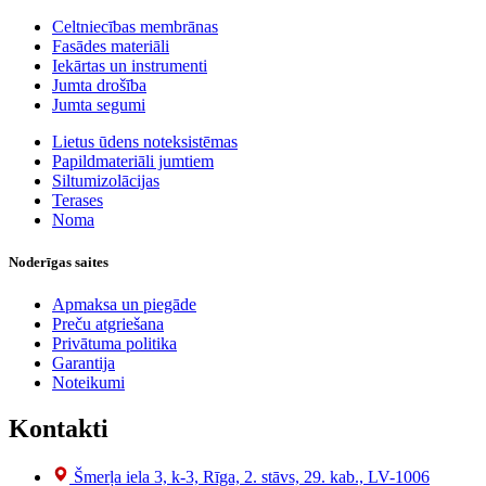
Celtniecības membrānas
Fasādes materiāli
Iekārtas un instrumenti
Jumta drošība
Jumta segumi
Lietus ūdens noteksistēmas
Papildmateriāli jumtiem
Siltumizolācijas
Terases
Noma
Noderīgas saites
Apmaksa un piegāde
Preču atgriešana
Privātuma politika
Garantija
Noteikumi
Kontakti
Šmerļa iela 3, k-3, Rīga, 2. stāvs, 29. kab., LV-1006