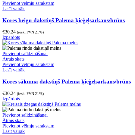
Pievienot vēlmju sarakstam
Lasīt vairāk
Kores beigu dakstiņš Palema ķieģeļsarkans/brūns
€
30.24
(iesk. PVN 21%)
Izpārdots
Pievienot salīdzināšanai
Ātrais skats
Pievienot vēlmju sarakstam
Lasīt vairāk
Kores sākuma dakstiņš Palema ķieģeļsarkans/brūns
€
30.24
(iesk. PVN 21%)
Izpārdots
Pievienot salīdzināšanai
Ātrais skats
Pievienot vēlmju sarakstam
Lasīt vairāk