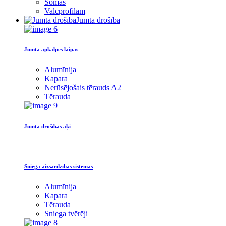
Somas
Valcprofilam
Jumta drošība
Jumta apkalpes laipas
Alumīnija
Kapara
Nerūsējošais tērauds A2
Tērauda
Jumta drošības āķi
Sniega aizsardzības sistēmas
Alumīnija
Kapara
Tērauda
Sniega tvērēji