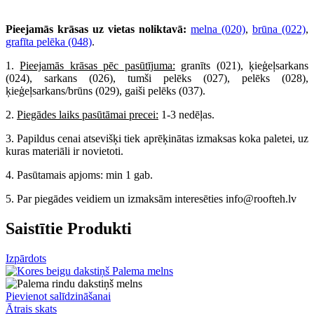
Pieejamās krāsas uz vietas noliktavā:
melna (020)
,
brūna (022)
,
grafīta pelēka (048)
.
1.
Pieejamās krāsas pēc pasūtījuma:
granīts (021), ķieģeļsarkans
(024), sarkans (026), tumši pelēks (027), pelēks (028),
ķieģeļsarkans/brūns (029), gaiši pelēks (037).
2.
Piegādes laiks pasūtāmai precei:
1-3 nedēļas.
3. Papildus cenai atsevišķi tiek aprēķinātas izmaksas koka paletei, uz
kuras materiāli ir novietoti.
4. Pasūtamais apjoms: min 1 gab.
5. Par piegādes veidiem un izmaksām interesēties info@roofteh.lv
Saistītie Produkti
Izpārdots
Pievienot salīdzināšanai
Ātrais skats