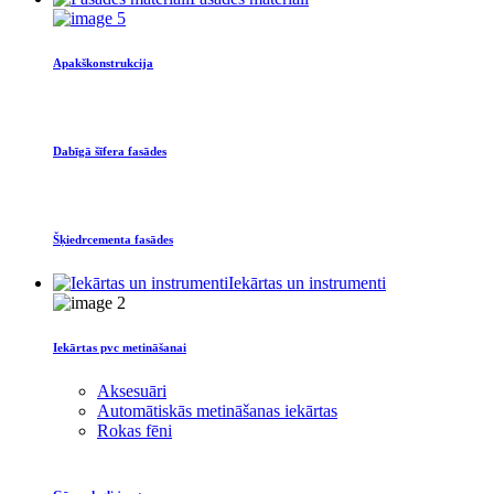
Apakškonstrukcija
Dabīgā šīfera fasādes
Šķiedrcementa fasādes
Iekārtas un instrumenti
Iekārtas pvc metināšanai
Aksesuāri
Automātiskās metināšanas iekārtas
Rokas fēni