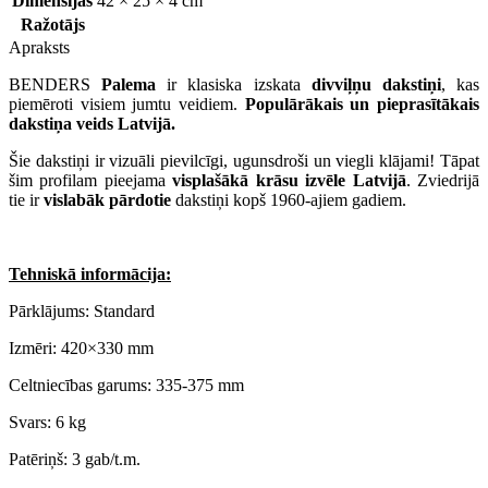
Dimensijas
42 × 25 × 4 cm
Ražotājs
Apraksts
BENDERS
Palema
ir klasiska izskata
divviļņu dakstiņi
, kas
piemēroti visiem jumtu veidiem.
Populārākais un pieprasītākais
dakstiņa veids Latvijā.
Šie dakstiņi ir vizuāli pievilcīgi, ugunsdroši un viegli klājami! Tāpat
šim profilam pieejama
visplašākā krāsu izvēle Latvijā
. Zviedrijā
tie ir
vislabāk pārdotie
dakstiņi kopš 1960-ajiem gadiem.
Tehniskā informācija:
Pārklājums: Standard
Izmēri: 420×330 mm
Celtniecības garums: 335-375 mm
Svars: 6 kg
Patēriņš: 3 gab/t.m.