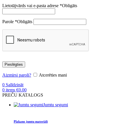
Lietotājvārds vai e-pasta adrese
*
Obligāts
Parole
*
Obligāts
Pieslēgties
Aizmirsi paroli?
Atcerēties mani
0
Salīdzināt
0
items
€
0.00
PREČU KATALOGS
Jumtu segumi
Plakano jumtu materiāli