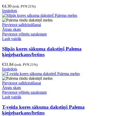
€
4.30
(iesk. PVN 21%)
Izpārdots
Pievienot salīdzināšanai
Ātrais skats
Pievienot vēlmju sarakstam
Lasīt vairāk
Slīpās kores sākuma dakstiņš Palema
ķieģeļsarkans/brūns
€
31.84
(iesk. PVN 21%)
Izpārdots
Pievienot salīdzināšanai
Ātrais skats
Pievienot vēlmju sarakstam
Lasīt vairāk
T-veida kores sākuma dakstiņš Palema
ķieģeļsarkans/brūns