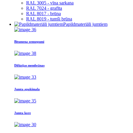
RAL 3005 - vīna sarkana
RAL 7024 - grafīta
RAL 8017 - brūna
RAL 8019 - tumši brūna
Papildmateriāli jumtiem
Bitumena zemsegumi
Difūzijas membrānas
Jumta apakšmala
Jumta kore