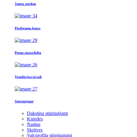
Jumta satekne
Pieslēgumu lentes
Putnu aizsardzība
Ventilācijas izvadi
Stiprinājumi
Dakstiņa stiprinājumi
Kniedes
Naglas
Skrūves
Valcprofila stiprinajumi