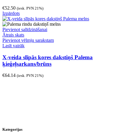
€
52.50
(iesk. PVN 21%)
Izpārdots
Pievienot salīdzināšanai
Ātrais skats
Pievienot vēlmju sarakstam
Lasīt vairāk
X-veida slīpās kores dakstiņš Palema
ķieģeļsarkans/brūns
€
64.14
(iesk. PVN 21%)
Kategorijas