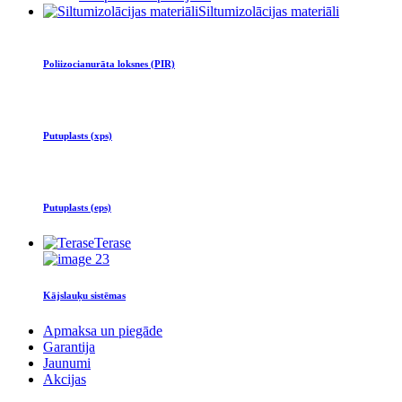
Siltumizolācijas materiāli
Poliizocianurāta loksnes (PIR)
Putuplasts (xps)
Putuplasts (eps)
Terase
Kājslauķu sistēmas
Apmaksa un piegāde
Garantija
Jaunumi
Akcijas