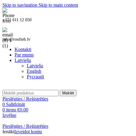
Skip to navigation
Skip to main content
+371 611 12 050
info@roofteh.lv
Kontakti
Par mums
Latviešu
Latviešu
English
Русский
Meklēt
Pieslēgties / Reģistrēties
0
Salīdzināt
0
items
€
0.00
Izvēlne
Pieslēgties / Reģistrēties
Ienākt
Izveidot kontu