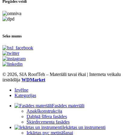
Piegādes veidi
Seko mums
© 2026, SIA RoofTeh – Materiāli tavai ēkai | Interneta veikalu
izstrādāja
WDMarket
Izvēlne
Kategorijas
Fasādes materiāli
Apakškonstrukcija
Dabīgā šīfera fasādes
Šķiedrcementa fasādes
Iekārtas un instrumenti
Iekārtas pvc metināšanai