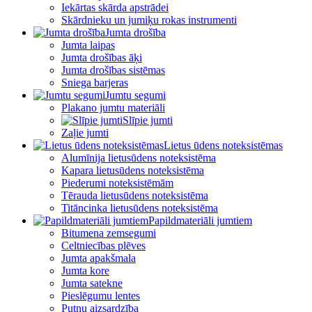
Iekārtas skārda apstrādei
Skārdnieku un jumiķu rokas instrumenti
Jumta drošība
Jumta laipas
Jumta drošības āķi
Jumta drošības sistēmas
Sniega barjeras
Jumtu segumi
Plakano jumtu materiāli
Slīpie jumti
Zaļie jumti
Lietus ūdens noteksistēmas
Alumīnija lietusūdens noteksistēma
Kapara lietusūdens noteksistēma
Piederumi noteksistēmām
Tērauda lietusūdens noteksistēma
Titāncinka lietusūdens noteksistēma
Papildmateriāli jumtiem
Bitumena zemsegumi
Celtniecības plēves
Jumta apakšmala
Jumta kore
Jumta satekne
Pieslēgumu lentes
Putnu aizsardzība