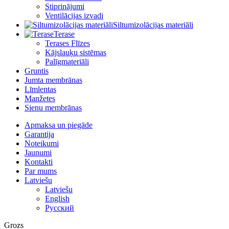
Stiprinājumi
Ventilācijas izvadi
Siltumizolācijas materiāli
Terase
Terases Flīzes
Kājslauķu sistēmas
Palīgmateriāli
Gruntis
Jumta membrānas
Līmlentas
Manžetes
Sienu membrānas
Apmaksa un piegāde
Garantija
Noteikumi
Jaunumi
Kontakti
Par mums
Latviešu
Latviešu
English
Русский
Grozs