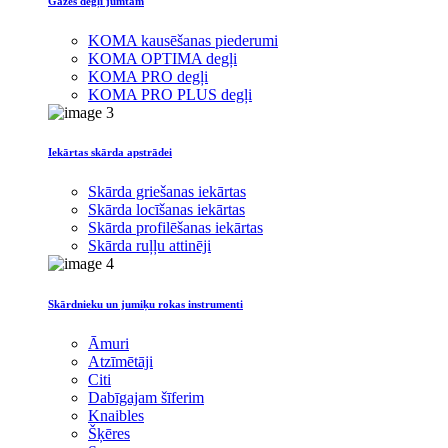
Gāzes degļi jumtam
KOMA kausēšanas piederumi
KOMA OPTIMA degļi
KOMA PRO degļi
KOMA PRO PLUS degļi
Iekārtas skārda apstrādei
Skārda griešanas iekārtas
Skārda locīšanas iekārtas
Skārda profilēšanas iekārtas
Skārda ruļļu attinēji
Skārdnieku un jumiķu rokas instrumenti
Āmuri
Atzīmētāji
Citi
Dabīgajam šīferim
Knaibles
Šķēres