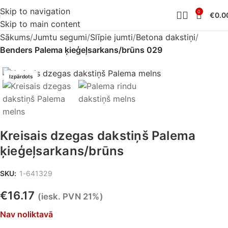
Skip to navigation
0
€
0.0
Skip to main content
Sākums
Jumtu segumi
Slīpie jumti
Betona dakstiņi
Benders Palema ķieģeļsarkans/brūns 029
Izpārdots
Kreisais dzegas dakstiņš Palema
ķieģeļsarkans/brūns
SKU:
1-641329
€
16.17
(iesk. PVN 21%)
Nav noliktavā