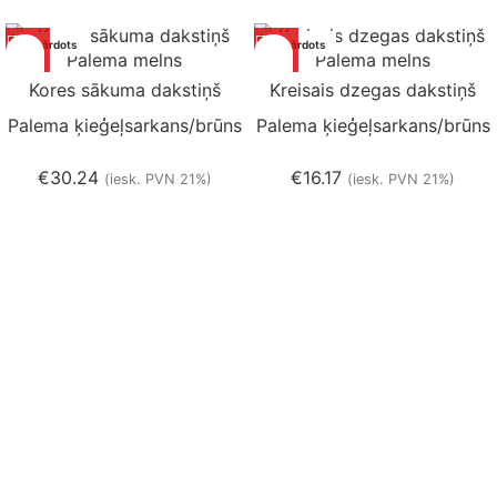
Izpārdots
Izpārdots
Kores sākuma dakstiņš
Kreisais dzegas dakstiņš
Palema ķieģeļsarkans/brūns
Palema ķieģeļsarkans/brūns
€
30.24
€
16.17
(iesk. PVN 21%)
(iesk. PVN 21%)