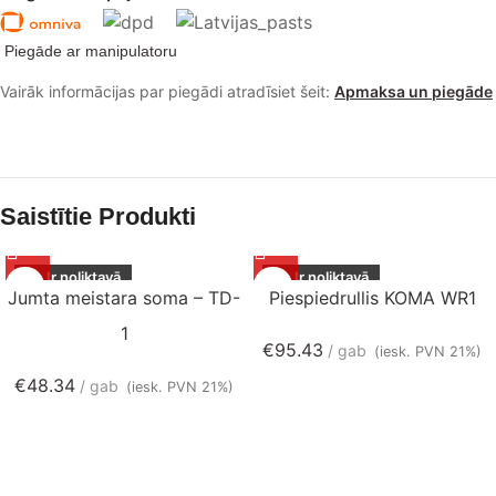
Piegāde ar manipulatoru
Vairāk informācijas par piegādi atradīsiet šeit:
Apmaksa un piegāde
Saistītie Produkti
Ir noliktavā
Ir noliktavā
Jumta meistara soma – TD-
Piespiedrullis KOMA WR1
1
€
95.43
gab
(iesk. PVN 21%)
€
48.34
gab
(iesk. PVN 21%)