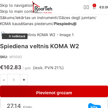
Skip to navigation
0
€
0.0
Skip to main content
Sākums
Iekārtas un instrumenti
Gāzes degļi jumtam
KOMA kausēšanas piederumi
Piespiedruļļi
Ir noliktavā
Spiediena veltnis KOMA W2
SKU:
AP0092
€
162.83
(iesk. PVN 21%)
gab
Pievienot grozam