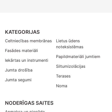
KATEGORIJAS
Celtniecības membrānas
Lietus ūdens
noteksistēmas
Fasādes materiāli
Papildmateriāli jumtiem
Iekārtas un instrumenti
Siltumizolācijas
Jumta drošība
Terases
Jumta segumi
Noma
NODERĪGAS SAITES
Apmaksa un piegāde