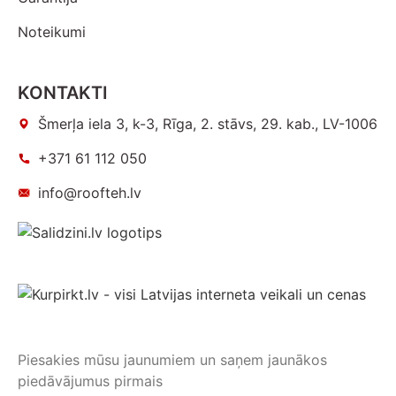
Noteikumi
KONTAKTI
Šmerļa iela 3, k-3, Rīga, 2. stāvs, 29. kab., LV-1006
+371 61 112 050
info@roofteh.lv
Piesakies mūsu jaunumiem un saņem jaunākos
piedāvājumus pirmais