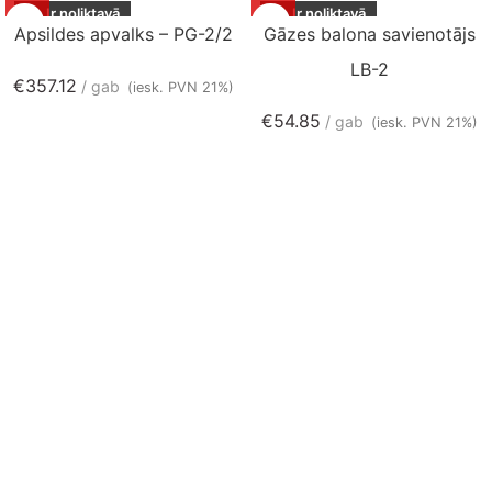
Ir noliktavā
Ir noliktavā
Apsildes apvalks – PG-2/2
Gāzes balona savienotājs
LB-2
€
357.12
gab
(iesk. PVN 21%)
€
54.85
gab
(iesk. PVN 21%)