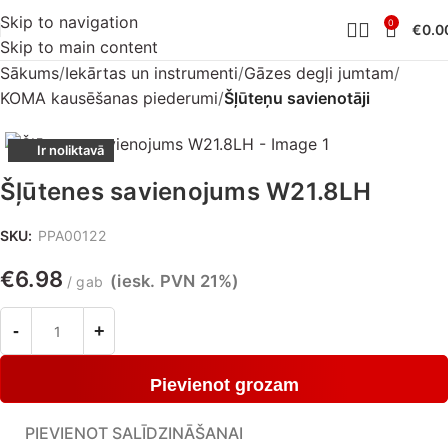
Skip to navigation
0
€
0.0
Skip to main content
Sākums
Iekārtas un instrumenti
Gāzes degļi jumtam
KOMA kausēšanas piederumi
Šļūteņu savienotāji
Ir noliktavā
Šļūtenes savienojums W21.8LH
SKU:
PPA00122
€
6.98
(iesk. PVN 21%)
gab
Pievienot grozam
PIEVIENOT SALĪDZINĀŠANAI