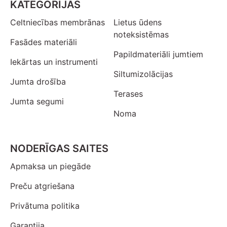
KATEGORIJAS
Celtniecības membrānas
Lietus ūdens
noteksistēmas
Fasādes materiāli
Papildmateriāli jumtiem
Iekārtas un instrumenti
Siltumizolācijas
Jumta drošība
Terases
Jumta segumi
Noma
NODERĪGAS SAITES
Apmaksa un piegāde
Preču atgriešana
Privātuma politika
Garantija