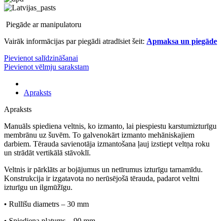
Piegāde ar manipulatoru
Vairāk informācijas par piegādi atradīsiet šeit:
Apmaksa un piegāde
Pievienot salīdzināšanai
Pievienot vēlmju sarakstam
Apraksts
Apraksts
Manuāls spiediena veltnis, ko izmanto, lai piespiestu karstumizturīgu
membrānu uz šuvēm. To galvenokārt izmanto mehāniskajiem
darbiem. Tērauda savienotāja izmantošana ļauj izstiept veltņa roku
un strādāt vertikālā stāvoklī.
Veltnis ir pārklāts ar bojājumus un netīrumus izturīgu tarnamīdu.
Konstrukcija ir izgatavota no nerūsējošā tērauda, ​​padarot veltni
izturīgu un ilgmūžīgu.
• Rullīšu diametrs – 30 mm
• Spiediena platums – 90 mm