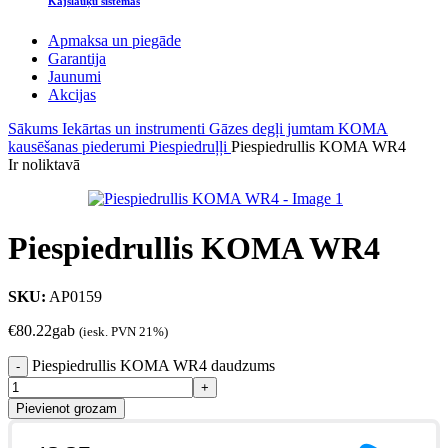
Kājslauķu sistēmas
Apmaksa un piegāde
Garantija
Jaunumi
Akcijas
Sākums
Iekārtas un instrumenti
Gāzes degļi jumtam
KOMA
kausēšanas piederumi
Piespiedruļļi
Piespiedrullis KOMA WR4
Ir noliktavā
Piespiedrullis KOMA WR4
SKU:
AP0159
€
80.22
gab
(iesk. PVN 21%)
Piespiedrullis KOMA WR4 daudzums
Pievienot grozam