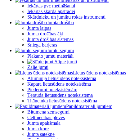
Iekārtas un instrumenti
Iekārtas pvc metināšanai
Iekārtas skārda apstrādei
Skārdnieku un jumiķu rokas instrumenti
Jumta drošība
Jumta laipas
Jumta drošības āķi
Jumta drošības sistēmas
Sniega barjeras
Jumtu segumi
Plakano jumtu materiāli
Slīpie jumti
Zaļie jumti
Lietus ūdens noteksistēmas
Alumīnija lietusūdens noteksistēma
Kapara lietusūdens noteksistēma
Piederumi noteksistēmām
Tērauda lietusūdens noteksistēma
Titāncinka lietusūdens noteksistēma
Papildmateriāli jumtiem
Bitumena zemsegumi
Celtniecības plēves
Jumta apakšmala
Jumta kore
Jumta satekne