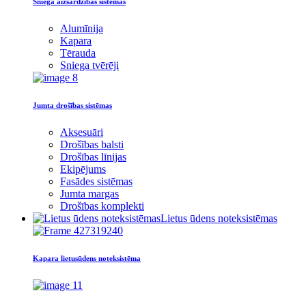
Sniega aizsardzības sistēmas
Alumīnija
Kapara
Tērauda
Sniega tvērēji
Jumta drošības sistēmas
Aksesuāri
Drošības balsti
Drošības līnijas
Ekipējums
Fasādes sistēmas
Jumta margas
Drošības komplekti
Lietus ūdens noteksistēmas
Kapara lietusūdens noteksistēma