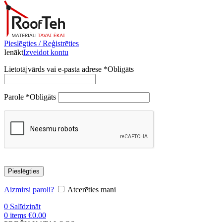
Pieslēgties / Reģistrēties
Ienākt
Izveidot kontu
Lietotājvārds vai e-pasta adrese
*
Obligāts
Parole
*
Obligāts
Pieslēgties
Aizmirsi paroli?
Atcerēties mani
0
Salīdzināt
0
items
€
0.00