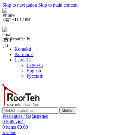
Skip to navigation
Skip to main content
+371 611 12 050
info@roofteh.lv
Kontakti
Par mums
Latviešu
Latviešu
English
Русский
Meklēt
Pieslēgties / Reģistrēties
0
Salīdzināt
0
items
€
0.00
Izvēlne