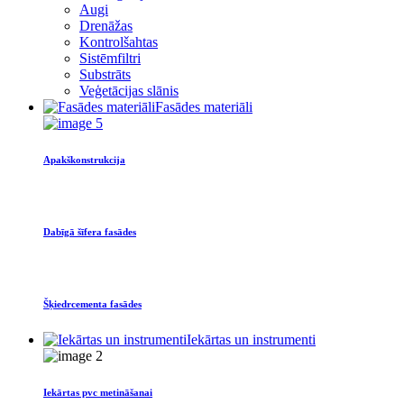
Augi
Drenāžas
Kontrolšahtas
Sistēmfiltri
Substrāts
Veģetācijas slānis
Fasādes materiāli
Apakškonstrukcija
Dabīgā šīfera fasādes
Šķiedrcementa fasādes
Iekārtas un instrumenti
Iekārtas pvc metināšanai