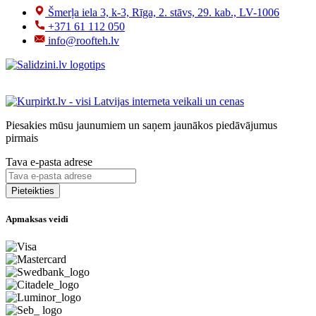
Šmerļa iela 3, k-3, Rīga, 2. stāvs, 29. kab., LV-1006
+371 61 112 050
info@roofteh.lv
Piesakies mūsu jaunumiem un saņem jaunākos piedāvājumus
pirmais
Tava e-pasta adrese
Apmaksas veidi