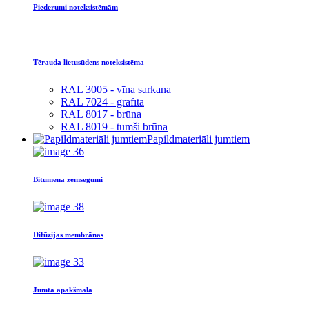
Piederumi noteksistēmām
Tērauda lietusūdens noteksistēma
RAL 3005 - vīna sarkana
RAL 7024 - grafīta
RAL 8017 - brūna
RAL 8019 - tumši brūna
Papildmateriāli jumtiem
Bitumena zemsegumi
Difūzijas membrānas
Jumta apakšmala