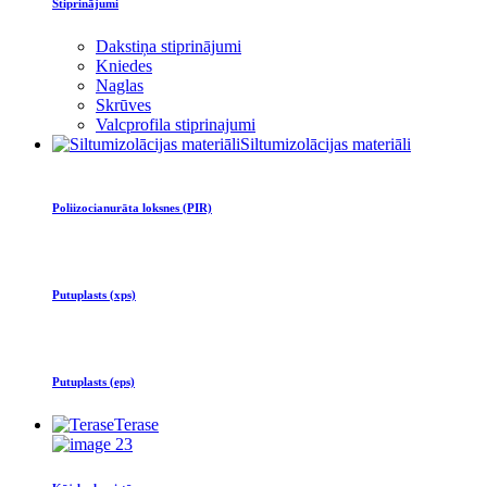
Stiprinājumi
Dakstiņa stiprinājumi
Kniedes
Naglas
Skrūves
Valcprofila stiprinajumi
Siltumizolācijas materiāli
Poliizocianurāta loksnes (PIR)
Putuplasts (xps)
Putuplasts (eps)
Terase