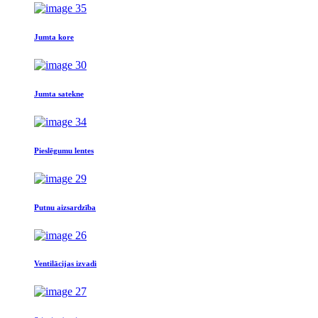
Jumta kore
Jumta satekne
Pieslēgumu lentes
Putnu aizsardzība
Ventilācijas izvadi