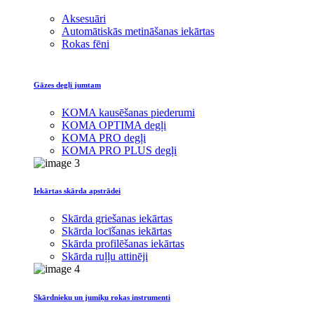
Aksesuāri
Automātiskās metināšanas iekārtas
Rokas fēni
Gāzes degļi jumtam
KOMA kausēšanas piederumi
KOMA OPTIMA degļi
KOMA PRO degļi
KOMA PRO PLUS degļi
Iekārtas skārda apstrādei
Skārda griešanas iekārtas
Skārda locīšanas iekārtas
Skārda profilēšanas iekārtas
Skārda ruļļu attinēji
Skārdnieku un jumiķu rokas instrumenti