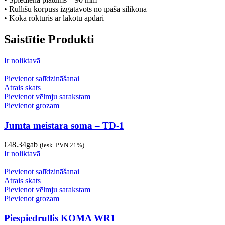
• Rullīšu korpuss izgatavots no īpaša silikona
• Koka rokturis ar lakotu apdari
Saistītie Produkti
Ir noliktavā
Pievienot salīdzināšanai
Ātrais skats
Pievienot vēlmju sarakstam
Pievienot grozam
Jumta meistara soma – TD-1
€
48.34
gab
(iesk. PVN 21%)
Ir noliktavā
Pievienot salīdzināšanai
Ātrais skats
Pievienot vēlmju sarakstam
Pievienot grozam
Piespiedrullis KOMA WR1