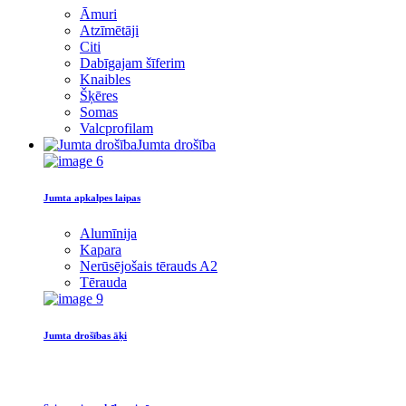
Āmuri
Atzīmētāji
Citi
Dabīgajam šīferim
Knaibles
Šķēres
Somas
Valcprofilam
Jumta drošība
Jumta apkalpes laipas
Alumīnija
Kapara
Nerūsējošais tērauds A2
Tērauda
Jumta drošības āķi