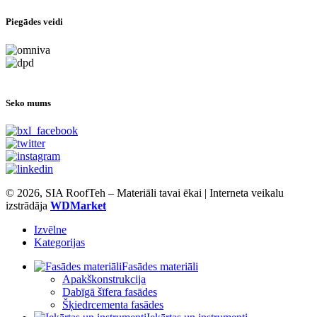
Piegādes veidi
Seko mums
© 2026, SIA RoofTeh – Materiāli tavai ēkai | Interneta veikalu
izstrādāja
WDMarket
Izvēlne
Kategorijas
Fasādes materiāli
Apakškonstrukcija
Dabīgā šīfera fasādes
Šķiedrcementa fasādes