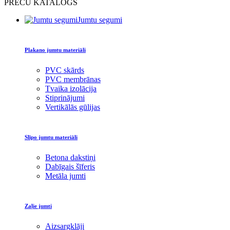
PREČU KATALOGS
Jumtu segumi
Plakano jumtu materiāli
PVC skārds
PVC membrānas
Tvaika izolācija
Stiprinājumi
Vertikālās gūlijas
Slīpo jumtu materiāli
Betona dakstiņi
Dabīgais šīferis
Metāla jumti
Zaļie jumti
Aizsargklāji