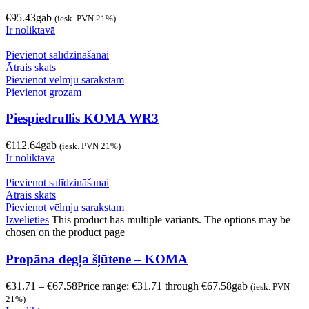
€
95.43
gab
(iesk. PVN 21%)
Ir noliktavā
Pievienot salīdzināšanai
Ātrais skats
Pievienot vēlmju sarakstam
Pievienot grozam
Piespiedrullis KOMA WR3
€
112.64
gab
(iesk. PVN 21%)
Ir noliktavā
Pievienot salīdzināšanai
Ātrais skats
Pievienot vēlmju sarakstam
Izvēlieties
This product has multiple variants. The options may be
chosen on the product page
Propāna degļa šļūtene – KOMA
€
31.71
–
€
67.58
Price range: €31.71 through €67.58
gab
(iesk. PVN
21%)