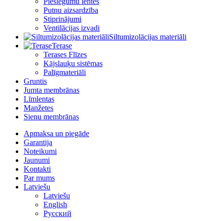
Pieslēgumu lentes
Putnu aizsardzība
Stiprinājumi
Ventilācijas izvadi
Siltumizolācijas materiāli
Terase
Terases Flīzes
Kājslauķu sistēmas
Palīgmateriāli
Gruntis
Jumta membrānas
Līmlentas
Manžetes
Sienu membrānas
Apmaksa un piegāde
Garantija
Noteikumi
Jaunumi
Kontakti
Par mums
Latviešu
Latviešu
English
Русский