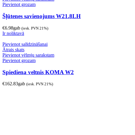
Pievienot grozam
Šļūtenes savienojums W21.8LH
€
6.98
gab
(iesk. PVN 21%)
Ir noliktavā
Pievienot salīdzināšanai
Ātrais skats
Pievienot vēlmju sarakstam
Pievienot grozam
Spiediena veltnis KOMA W2
€
162.83
gab
(iesk. PVN 21%)