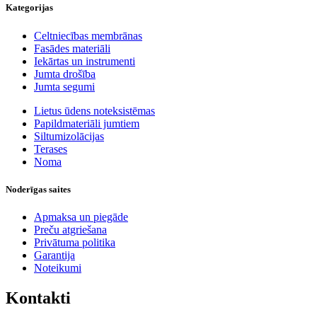
Kategorijas
Celtniecības membrānas
Fasādes materiāli
Iekārtas un instrumenti
Jumta drošība
Jumta segumi
Lietus ūdens noteksistēmas
Papildmateriāli jumtiem
Siltumizolācijas
Terases
Noma
Noderīgas saites
Apmaksa un piegāde
Preču atgriešana
Privātuma politika
Garantija
Noteikumi
Kontakti