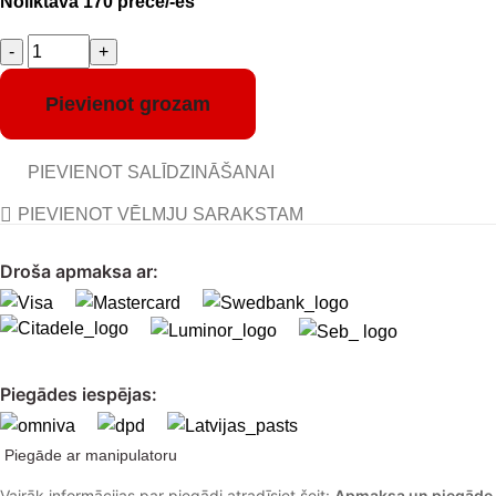
Noliktavā 170 prece/-es
Pievienot grozam
PIEVIENOT SALĪDZINĀŠANAI
PIEVIENOT VĒLMJU SARAKSTAM
Droša apmaksa ar:
Piegādes iespējas:
Piegāde ar manipulatoru
Vairāk informācijas par piegādi atradīsiet šeit:
Apmaksa un piegāde