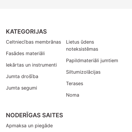
KATEGORIJAS
Celtniecības membrānas
Lietus ūdens
noteksistēmas
Fasādes materiāli
Papildmateriāli jumtiem
Iekārtas un instrumenti
Siltumizolācijas
Jumta drošība
Terases
Jumta segumi
Noma
NODERĪGAS SAITES
Apmaksa un piegāde