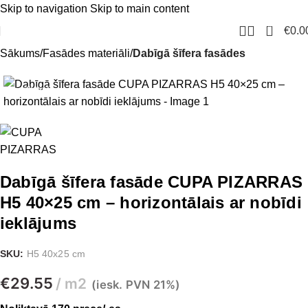
Skip to navigation
Skip to main content
0
€
0.0
Sākums
Fasādes materiāli
Dabīgā šīfera fasādes
Ir noliktavā
Dabīgā šīfera fasāde CUPA PIZARRAS
H5 40×25 cm – horizontālais ar nobīdi
ieklājums
SKU:
H5 40x25 cm
€
29.55
m2
(iesk. PVN 21%)