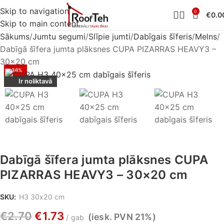
Skip to navigation
0
€
0.0
Skip to main content
Sākums
Jumtu segumi
Slīpie jumti
Dabīgais šīferis
Melns
Dabīgā šīfera jumta plāksnes CUPA PIZARRAS HEAVY3 –
30×20 cm
-36%
Ir noliktavā
Dabīgā šīfera jumta plāksnes CUPA
PIZARRAS HEAVY3 – 30×20 cm
SKU:
H3 30x20 cm
€
2.70
€
1.73
(iesk. PVN 21%)
gab