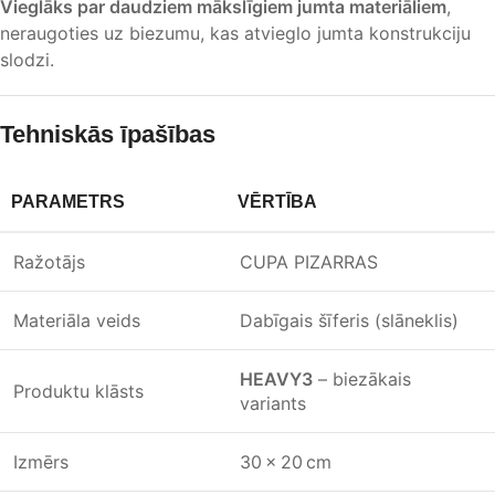
Vieglāks par daudziem mākslīgiem jumta materiāliem
,
neraugoties uz biezumu, kas atvieglo jumta konstrukciju
slodzi.
Tehniskās īpašības
PARAMETRS
VĒRTĪBA
Ražotājs
CUPA PIZARRAS
Materiāla veids
Dabīgais šīferis (slāneklis)
HEAVY3
– biezākais
Produktu klāsts
variants
Izmērs
30 × 20 cm