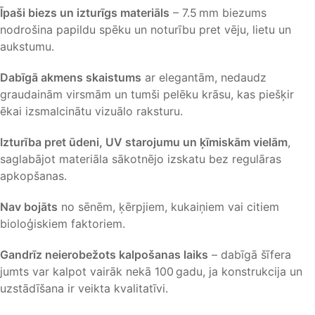
Īpaši biezs un izturīgs materiāls
– 7.5 mm biezums
nodrošina papildu spēku un noturību pret vēju, lietu un
aukstumu.
Dabīgā akmens skaistums
ar elegantām, nedaudz
graudainām virsmām un tumši pelēku krāsu, kas piešķir
ēkai izsmalcinātu vizuālo raksturu.
Izturība pret ūdeni, UV starojumu un ķīmiskām vielām
,
saglabājot materiāla sākotnējo izskatu bez regulāras
apkopšanas.
Nav bojāts
no sēnēm, ķērpjiem, kukaiņiem vai citiem
bioloģiskiem faktoriem.
Gandrīz neierobežots kalpošanas laiks
– dabīgā šīfera
jumts var kalpot vairāk nekā 100 gadu, ja konstrukcija un
uzstādīšana ir veikta kvalitatīvi.