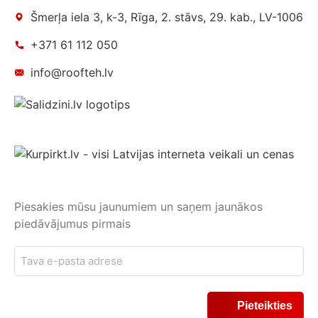
Šmerļa iela 3, k-3, Rīga, 2. stāvs, 29. kab., LV-1006
+371 61 112 050
info@roofteh.lv
Piesakies mūsu jaunumiem un saņem jaunākos
piedāvājumus pirmais