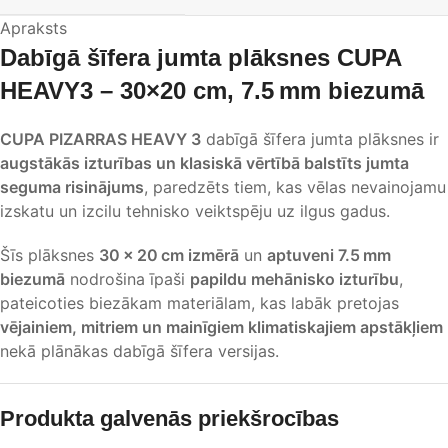
Apraksts
Dabīgā šīfera jumta plāksnes CUPA
HEAVY3 – 30×20 cm, 7.5 mm biezumā
CUPA PIZARRAS HEAVY 3
dabīgā šīfera jumta plāksnes ir
augstākās izturības un klasiskā vērtībā balstīts jumta
seguma risinājums
, paredzēts tiem, kas vēlas nevainojamu
izskatu un izcilu tehnisko veiktspēju uz ilgus gadus.
Šīs plāksnes
30 × 20 cm izmērā
un
aptuveni 7.5 mm
biezumā
nodrošina īpaši
papildu mehānisko izturību
,
pateicoties biezākam materiālam, kas labāk pretojas
vējainiem, mitriem un mainīgiem klimatiskajiem apstākļiem
nekā plānākas dabīgā šīfera versijas.
Produkta galvenās priekšrocības