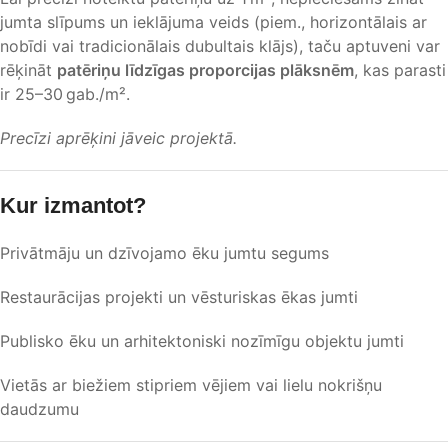
jumta slīpums un ieklājuma veids (piem., horizontālais ar
nobīdi vai tradicionālais dubultais klājs), taču aptuveni var
rēķināt
patēriņu līdzīgas proporcijas plāksnēm
, kas parasti
ir 25–30 gab./m².
Precīzi aprēķini jāveic projektā.
Kur izmantot?
Privātmāju un dzīvojamo ēku jumtu segums
Restaurācijas projekti un vēsturiskas ēkas jumti
Publisko ēku un arhitektoniski nozīmīgu objektu jumti
Vietās ar biežiem stipriem vējiem vai lielu nokrišņu
daudzumu