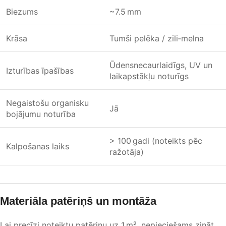
Biezums
~7.5 mm
Krāsa
Tumši pelēka / zili‑melna
Ūdensnecaurlaidīgs, UV un
Izturības īpašības
laikapstākļu noturīgs
Negaistošu organisku
Jā
bojājumu noturība
> 100 gadi (noteikts pēc
Kalpošanas laiks
ražotāja)
Materiāla patēriņš un montāža
Lai precīzi noteiktu patēriņu uz 1 m², nepieciešams zināt