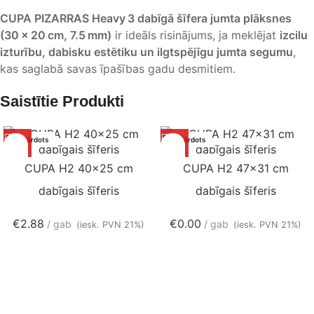
CUPA PIZARRAS Heavy 3 dabīgā šīfera jumta plāksnes
(30 × 20 cm, 7.5 mm)
ir ideāls risinājums, ja meklējat
izcilu
izturību, dabisku estētiku un ilgtspējīgu jumta segumu
,
kas saglabā savas īpašības gadu desmitiem.
Saistītie Produkti
Izpārdots
Izpārdots
CUPA H2 40×25 cm
CUPA H2 47×31 cm
dabīgais šīferis
dabīgais šīferis
€
2.88
€
0.00
gab
gab
(iesk. PVN 21%)
(iesk. PVN 21%)