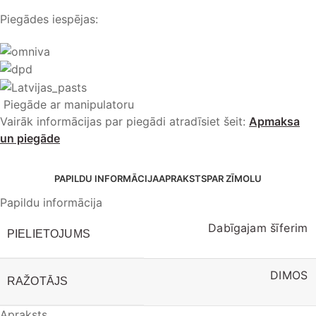
Piegādes iespējas:
Piegāde ar manipulatoru
Vairāk informācijas par piegādi atradīsiet šeit:
Apmaksa
un piegāde
PAPILDU INFORMĀCIJA
APRAKSTS
PAR ZĪMOLU
Papildu informācija
Dabīgajam šīferim
PIELIETOJUMS
DIMOS
RAŽOTĀJS
Apraksts