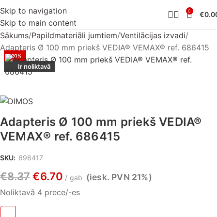
Skip to navigation
0
€
0.0
Skip to main content
Sākums
Papildmateriāli jumtiem
Ventilācijas izvadi
Adapteris Ø 100 mm priekš VEDIA® VEMAX® ref. 686415
-20%
Ir noliktavā
Adapteris Ø 100 mm priekš VEDIA®
VEMAX® ref. 686415
SKU:
696417
€
8.37
€
6.70
(iesk. PVN 21%)
gab
Noliktavā 4 prece/-es