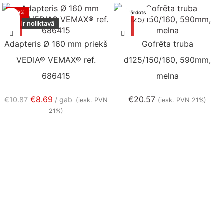
-20%
Izpārdots
Ir noliktavā
Adapteris Ø 160 mm priekš
Gofrēta truba
VEDIA® VEMAX® ref.
d125/150/160, 590mm,
686415
melna
€
8.69
€
20.57
€
10.87
gab
(iesk. PVN
(iesk. PVN 21%)
21%)