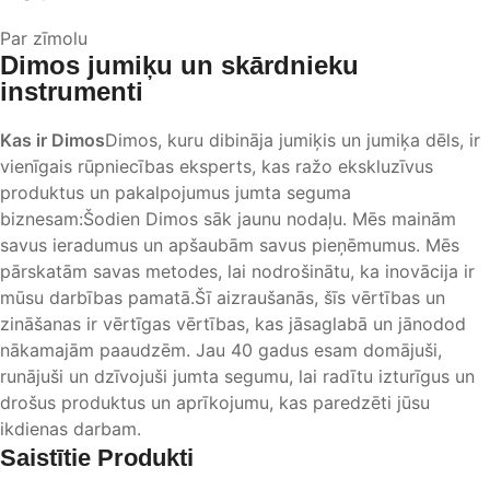
Par zīmolu
Dimos jumiķu un skārdnieku
instrumenti
Kas ir Dimos
Dimos, kuru dibināja jumiķis un jumiķa dēls, ir
vienīgais rūpniecības eksperts, kas ražo ekskluzīvus
produktus un pakalpojumus jumta seguma
biznesam:Šodien Dimos sāk jaunu nodaļu. Mēs mainām
savus ieradumus un apšaubām savus pieņēmumus. Mēs
pārskatām savas metodes, lai nodrošinātu, ka inovācija ir
mūsu darbības pamatā.Šī aizraušanās, šīs vērtības un
zināšanas ir vērtīgas vērtības, kas jāsaglabā un jānodod
nākamajām paaudzēm. Jau 40 gadus esam domājuši,
runājuši un dzīvojuši jumta segumu, lai radītu izturīgus un
drošus produktus un aprīkojumu, kas paredzēti jūsu
ikdienas darbam.
Saistītie Produkti