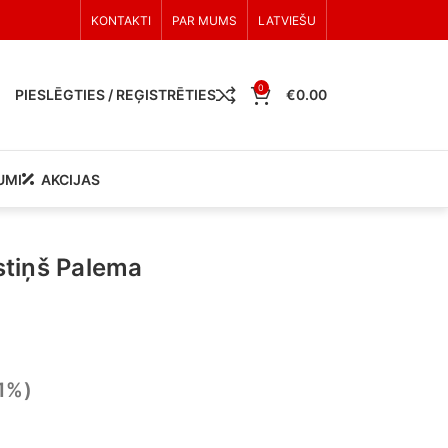
KONTAKTI
PAR MUMS
LATVIEŠU
0
PIESLĒGTIES / REĢISTRĒTIES
€
0.00
UMI
AKCIJAS
tiņš Palema
21%)