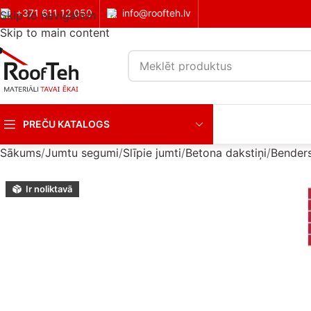
+371 611 12 050
info@roofteh.lv
Skip to navigation
Skip to main content
PREČU KATALOGS
Sākums
Jumtu segumi
Slīpie jumti
Betona dakstiņi
Bender
Ir noliktavā