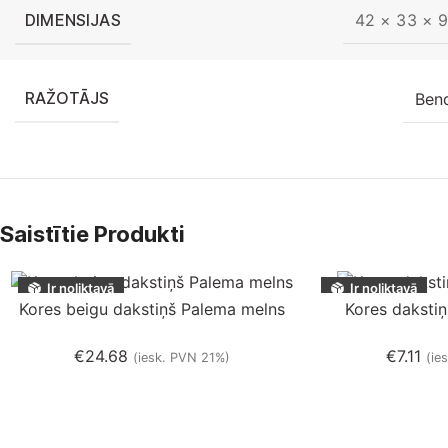
DIMENSIJAS
42 × 33 × 
RAŽOTĀJS
Ben
Saistītie Produkti
Ir noliktavā
Ir noliktavā
Kores beigu dakstiņš Palema melns
Kores daksti
€
24.68
€
7.11
(iesk. PVN 21%)
(ie