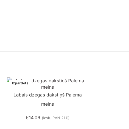
Ir noliktavā
Izpārdots
Labais dzegas dakstiņš Palema
melns
€
14.06
(iesk. PVN 21%)