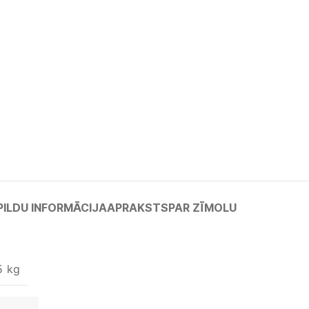
PILDU INFORMĀCIJA
APRAKSTS
PAR ZĪMOLU
5 kg