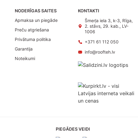
NODERĪGAS SAITES
KONTAKTI
Apmaksa un piegāde
Šmerļa iela 3, k-3, Rīga,
2. stāvs, 29. kab., LV-
Preču atgriešana
1006
Privātuma politika
+371 61 112 050
Garantija
info@roofteh.lv
Noteikumi
PIEGĀDES VEIDI