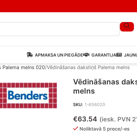
APMAKSA UN PIEGĀDE
GARANTIJA
JAUN
s Palema melns 020
Vēdināšanas dakstiņš Palema melns
Vēdināšanas daks
melns
SKU:
1-656020
€
63.54
(iesk. PVN 
Noliktavā 5 prece/-es