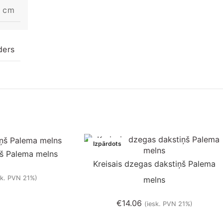
9 cm
ders
Izpārdots
ņš Palema melns
Kreisais dzegas dakstiņš Palema
sk. PVN 21%)
melns
€
14.06
(iesk. PVN 21%)