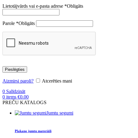
Lietotājvārds vai e-pasta adrese
*
Obligāts
Parole
*
Obligāts
Pieslēgties
Aizmirsi paroli?
Atcerēties mani
0
Salīdzināt
0
items
€
0.00
PREČU KATALOGS
Jumtu segumi
Plakano jumtu materiāli