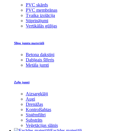
PVC skārds
PVC membrānas
Tvaika izolācija
Stiprinājumi
Vertikālās gūlijas
Slīpo jumtu materiāli
Betona dakstiņi
Dabīgais šīferis
Metāla jumti
Zaļie jumti
Aizsargklāji
Augi
Drenāžas
Kontrolšahtas
Sistēmfiltri
Substrāts
Veģetācijas slānis
Fasādes materiāli