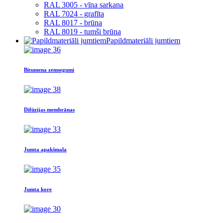
RAL 3005 - vīna sarkana
RAL 7024 - grafīta
RAL 8017 - brūna
RAL 8019 - tumši brūna
Papildmateriāli jumtiem
Bitumena zemsegumi
Difūzijas membrānas
Jumta apakšmala
Jumta kore