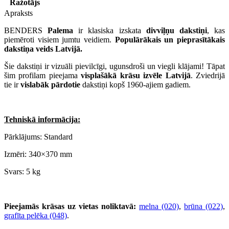
Ražotājs
Apraksts
BENDERS
Palema
ir klasiska izskata
divviļņu dakstiņi
, kas
piemēroti visiem jumtu veidiem.
Populārākais un pieprasītākais
dakstiņa veids Latvijā.
Šie dakstiņi ir vizuāli pievilcīgi, ugunsdroši un viegli klājami! Tāpat
šim profilam pieejama
visplašākā krāsu izvēle Latvijā
. Zviedrijā
tie ir
vislabāk pārdotie
dakstiņi kopš 1960-ajiem gadiem.
Tehniskā informācija:
Pārklājums: Standard
Izmēri: 340×370 mm
Svars: 5 kg
Pieejamās krāsas uz vietas noliktavā:
melna (020)
,
brūna (022)
,
grafīta pelēka (048)
.