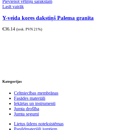
Pievienot vēlmju sarakstam
Lasīt vairāk
Y-veida kores dakstiņš Palema granīta
€
36.14
(iesk. PVN 21%)
Kategorijas
Celtniecības membrānas
Fasādes materiāli
Iekārtas un instrumenti
Jumta drošība
Jumta segumi
Lietus ūdens noteksistēmas
Papildmateriāli jumtiem