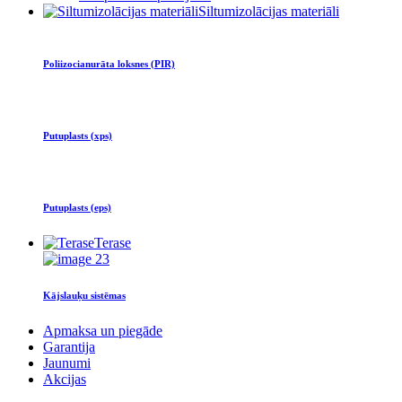
Siltumizolācijas materiāli
Poliizocianurāta loksnes (PIR)
Putuplasts (xps)
Putuplasts (eps)
Terase
Kājslauķu sistēmas
Apmaksa un piegāde
Garantija
Jaunumi
Akcijas