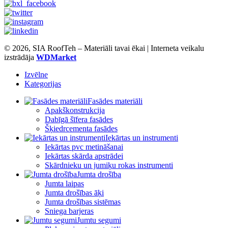
© 2026, SIA RoofTeh – Materiāli tavai ēkai | Interneta veikalu
izstrādāja
WDMarket
Izvēlne
Kategorijas
Fasādes materiāli
Apakškonstrukcija
Dabīgā šīfera fasādes
Šķiedrcementa fasādes
Iekārtas un instrumenti
Iekārtas pvc metināšanai
Iekārtas skārda apstrādei
Skārdnieku un jumiķu rokas instrumenti
Jumta drošība
Jumta laipas
Jumta drošības āķi
Jumta drošības sistēmas
Sniega barjeras
Jumtu segumi