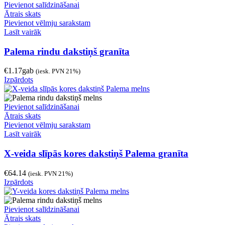
Pievienot salīdzināšanai
Ātrais skats
Pievienot vēlmju sarakstam
Lasīt vairāk
Palema rindu dakstiņš granīta
€
1.17
gab
(iesk. PVN 21%)
Izpārdots
Pievienot salīdzināšanai
Ātrais skats
Pievienot vēlmju sarakstam
Lasīt vairāk
X-veida slīpās kores dakstiņš Palema granīta
€
64.14
(iesk. PVN 21%)
Izpārdots
Pievienot salīdzināšanai
Ātrais skats