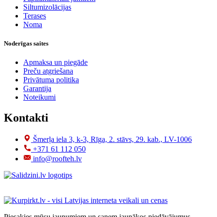
Siltumizolācijas
Terases
Noma
Noderīgas saites
Apmaksa un piegāde
Preču atgriešana
Privātuma politika
Garantija
Noteikumi
Kontakti
Šmerļa iela 3, k-3, Rīga, 2. stāvs, 29. kab., LV-1006
+371 61 112 050
info@roofteh.lv
Piesakies mūsu jaunumiem un saņem jaunākos piedāvājumus