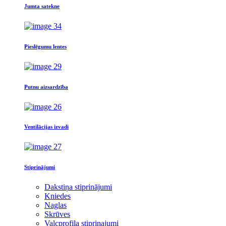
Jumta satekne
Pieslēgumu lentes
Putnu aizsardzība
Ventilācijas izvadi
Stiprinājumi
Dakstiņa stiprinājumi
Kniedes
Naglas
Skrūves
Valcprofila stiprinajumi