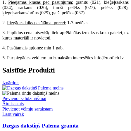
1.
Pieejamās krāsas pēc pasūtījuma:
granīts (021), ķieģeļsarkans
(024), sarkans (026), tumši pelēks (027), pelēks (028),
ķieģeļsarkans/brūns (029), gaiši pelēks (037).
2.
Piegādes laiks pasūtāmai precei:
1-3 nedēļas.
3. Papildus cenai atsevišķi tiek aprēķinātas izmaksas koka paletei, uz
kuras materiāli ir novietoti.
4. Pasūtamais apjoms: min 1 gab.
5. Par piegādes veidiem un izmaksām interesēties info@roofteh.lv
Saistītie Produkti
Izpārdots
Pievienot salīdzināšanai
Ātrais skats
Pievienot vēlmju sarakstam
Lasīt vairāk
Dzegas dakstiņš Palema granīta