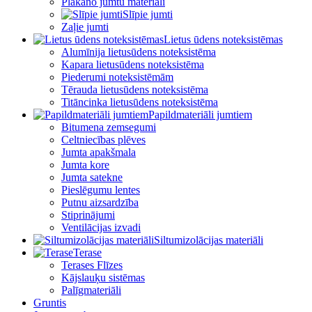
Plakano jumtu materiāli
Slīpie jumti
Zaļie jumti
Lietus ūdens noteksistēmas
Alumīnija lietusūdens noteksistēma
Kapara lietusūdens noteksistēma
Piederumi noteksistēmām
Tērauda lietusūdens noteksistēma
Titāncinka lietusūdens noteksistēma
Papildmateriāli jumtiem
Bitumena zemsegumi
Celtniecības plēves
Jumta apakšmala
Jumta kore
Jumta satekne
Pieslēgumu lentes
Putnu aizsardzība
Stiprinājumi
Ventilācijas izvadi
Siltumizolācijas materiāli
Terase
Terases Flīzes
Kājslauķu sistēmas
Palīgmateriāli
Gruntis