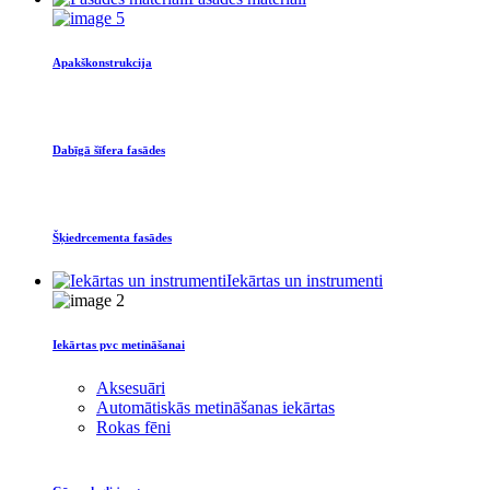
Apakškonstrukcija
Dabīgā šīfera fasādes
Šķiedrcementa fasādes
Iekārtas un instrumenti
Iekārtas pvc metināšanai
Aksesuāri
Automātiskās metināšanas iekārtas
Rokas fēni