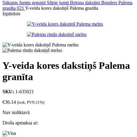
Sākums
Jumtu segumi
Slīpie jumti
Betona dakstiņi
Benders Palema
granīta 021
Y-veida kores dakstiņš Palema granīta
Izpārdots
Y-veida kores dakstiņš Palema
granīta
SKU:
1-635021
€
36.14
(iesk. PVN 21%)
Nav noliktavā
Droša apmaksa ar: