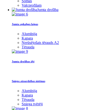
Somas
Valcprofilam
Jumta drošība
Jumta apkalpes laipas
Alumīnija
Kapara
Nerūsējošais tērauds A2
Tērauda
Jumta drošības āķi
Sniega aizsardzības sistēmas
Alumīnija
Kapara
Tērauda
Sniega tvērēji