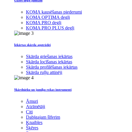
Gāzes degļi jumtam
KOMA kausēšanas piederumi
KOMA OPTIMA degļi
KOMA PRO degļi
KOMA PRO PLUS degļi
Iekārtas skārda apstrādei
Skārda griešanas iekārtas
Skārda locīšanas iekārtas
Skārda profilēšanas iekārtas
Skārda ruļļu attinēji
Skārdnieku un jumiķu rokas instrumenti
Āmuri
Atzīmētāji
Citi
Dabīgajam šīferim
Knaibles
Šķēres