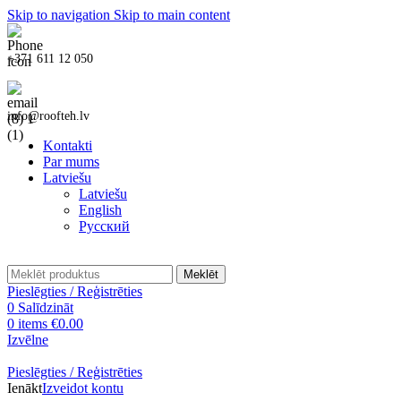
Skip to navigation
Skip to main content
+371 611 12 050
info@roofteh.lv
Kontakti
Par mums
Latviešu
Latviešu
English
Русский
Meklēt
Pieslēgties / Reģistrēties
0
Salīdzināt
0
items
€
0.00
Izvēlne
Pieslēgties / Reģistrēties
Ienākt
Izveidot kontu