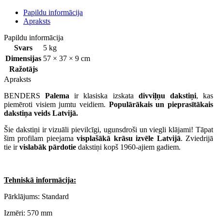
Papildu informācija
Apraksts
Papildu informācija
Svars
5 kg
Dimensijas
57 × 37 × 9 cm
Ražotājs
Apraksts
BENDERS
Palema
ir klasiska izskata
divviļņu dakstiņi
, kas
piemēroti visiem jumtu veidiem.
Populārākais un pieprasītākais
dakstiņa veids Latvijā.
Šie dakstiņi ir vizuāli pievilcīgi, ugunsdroši un viegli klājami! Tāpat
šim profilam pieejama
visplašākā krāsu izvēle Latvijā
. Zviedrijā
tie ir
vislabāk pārdotie
dakstiņi kopš 1960-ajiem gadiem.
Tehniskā informācija:
Pārklājums: Standard
Izmēri: 570 mm