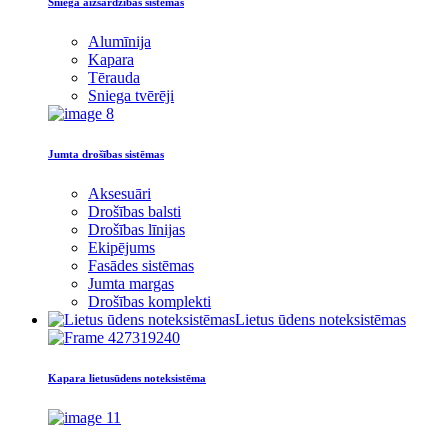
Sniega aizsardzības sistēmas
Alumīnija
Kapara
Tērauda
Sniega tvērēji
Jumta drošības sistēmas
Aksesuāri
Drošības balsti
Drošības līnijas
Ekipējums
Fasādes sistēmas
Jumta margas
Drošības komplekti
Lietus ūdens noteksistēmas
Kapara lietusūdens noteksistēma