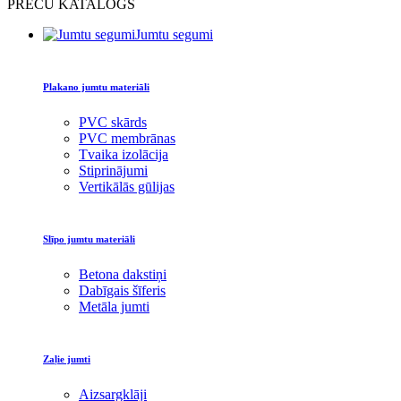
PREČU KATALOGS
Jumtu segumi
Plakano jumtu materiāli
PVC skārds
PVC membrānas
Tvaika izolācija
Stiprinājumi
Vertikālās gūlijas
Slīpo jumtu materiāli
Betona dakstiņi
Dabīgais šīferis
Metāla jumti
Zaļie jumti
Aizsargklāji