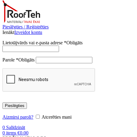
Pieslēgties / Reģistrēties
Ienākt
Izveidot kontu
Lietotājvārds vai e-pasta adrese
*
Obligāts
Parole
*
Obligāts
Pieslēgties
Aizmirsi paroli?
Atcerēties mani
0
Salīdzināt
0
items
€
0.00