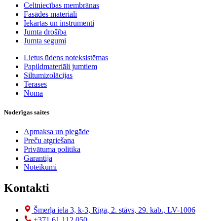
Celtniecības membrānas
Fasādes materiāli
Iekārtas un instrumenti
Jumta drošība
Jumta segumi
Lietus ūdens noteksistēmas
Papildmateriāli jumtiem
Siltumizolācijas
Terases
Noma
Noderīgas saites
Apmaksa un piegāde
Preču atgriešana
Privātuma politika
Garantija
Noteikumi
Kontakti
Šmerļa iela 3, k-3, Rīga, 2. stāvs, 29. kab., LV-1006
+371 61 112 050