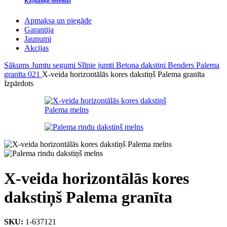
Kājslauķu sistēmas
Apmaksa un piegāde
Garantija
Jaunumi
Akcijas
Sākums
Jumtu segumi
Slīpie jumti
Betona dakstiņi
Benders Palema
granīta 021
X-veida horizontālās kores dakstiņš Palema granīta
Izpārdots
X-veida horizontālās kores
dakstiņš Palema granīta
SKU:
1-637121