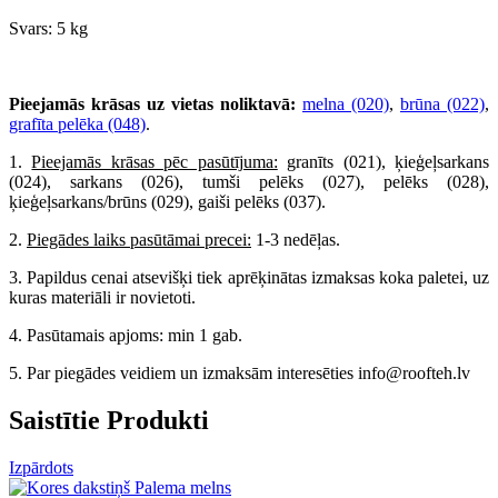
Svars: 5 kg
Pieejamās krāsas uz vietas noliktavā:
melna (020)
,
brūna (022)
,
grafīta pelēka (048)
.
1.
Pieejamās krāsas pēc pasūtījuma:
granīts (021), ķieģeļsarkans
(024), sarkans (026), tumši pelēks (027), pelēks (028),
ķieģeļsarkans/brūns (029), gaiši pelēks (037).
2.
Piegādes laiks pasūtāmai precei:
1-3 nedēļas.
3. Papildus cenai atsevišķi tiek aprēķinātas izmaksas koka paletei, uz
kuras materiāli ir novietoti.
4. Pasūtamais apjoms: min 1 gab.
5. Par piegādes veidiem un izmaksām interesēties info@roofteh.lv
Saistītie Produkti
Izpārdots