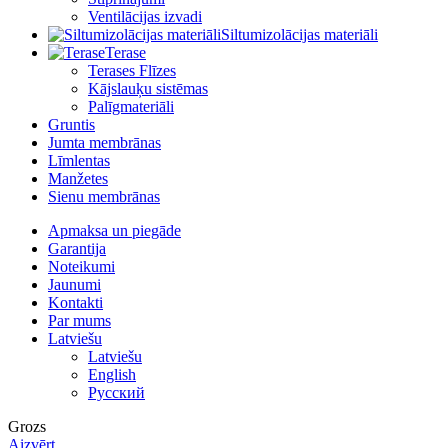
Ventilācijas izvadi
Siltumizolācijas materiāli
Terase
Terases Flīzes
Kājslauķu sistēmas
Palīgmateriāli
Gruntis
Jumta membrānas
Līmlentas
Manžetes
Sienu membrānas
Apmaksa un piegāde
Garantija
Noteikumi
Jaunumi
Kontakti
Par mums
Latviešu
Latviešu
English
Русский
Grozs
Aizvērt