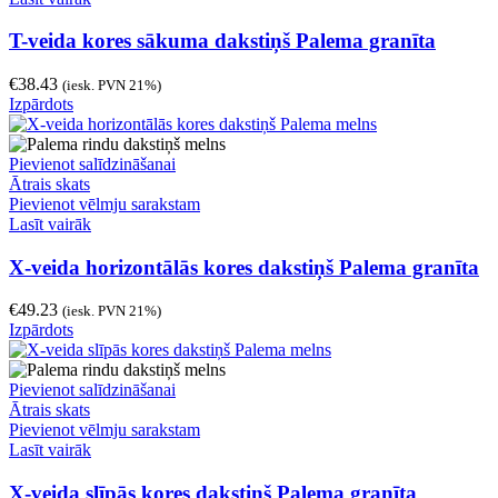
T-veida kores sākuma dakstiņš Palema granīta
€
38.43
(iesk. PVN 21%)
Izpārdots
Pievienot salīdzināšanai
Ātrais skats
Pievienot vēlmju sarakstam
Lasīt vairāk
X-veida horizontālās kores dakstiņš Palema granīta
€
49.23
(iesk. PVN 21%)
Izpārdots
Pievienot salīdzināšanai
Ātrais skats
Pievienot vēlmju sarakstam
Lasīt vairāk
X-veida slīpās kores dakstiņš Palema granīta