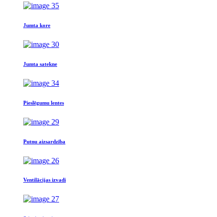
Jumta kore
Jumta satekne
Pieslēgumu lentes
Putnu aizsardzība
Ventilācijas izvadi