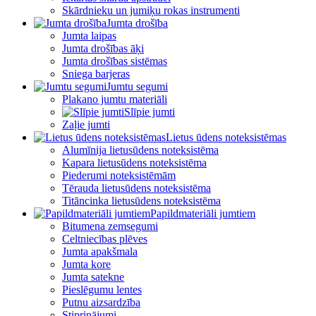
Skārdnieku un jumiķu rokas instrumenti
Jumta drošība
Jumta laipas
Jumta drošības āķi
Jumta drošības sistēmas
Sniega barjeras
Jumtu segumi
Plakano jumtu materiāli
Slīpie jumti
Zaļie jumti
Lietus ūdens noteksistēmas
Alumīnija lietusūdens noteksistēma
Kapara lietusūdens noteksistēma
Piederumi noteksistēmām
Tērauda lietusūdens noteksistēma
Titāncinka lietusūdens noteksistēma
Papildmateriāli jumtiem
Bitumena zemsegumi
Celtniecības plēves
Jumta apakšmala
Jumta kore
Jumta satekne
Pieslēgumu lentes
Putnu aizsardzība
Stiprinājumi