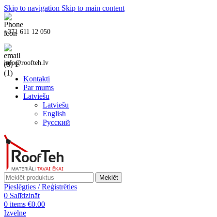
Skip to navigation
Skip to main content
+371 611 12 050
info@roofteh.lv
Kontakti
Par mums
Latviešu
Latviešu
English
Русский
Meklēt
Pieslēgties / Reģistrēties
0
Salīdzināt
0
items
€
0.00
Izvēlne