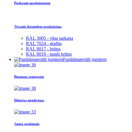
Piederumi noteksistēmām
Tērauda lietusūdens noteksistēma
RAL 3005 - vīna sarkana
RAL 7024 - grafīta
RAL 8017 - brūna
RAL 8019 - tumši brūna
Papildmateriāli jumtiem
Bitumena zemsegumi
Difūzijas membrānas
Jumta apakšmala