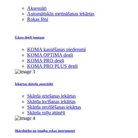
Aksesuāri
Automātiskās metināšanas iekārtas
Rokas fēni
Gāzes degļi jumtam
KOMA kausēšanas piederumi
KOMA OPTIMA degļi
KOMA PRO degļi
KOMA PRO PLUS degļi
Iekārtas skārda apstrādei
Skārda griešanas iekārtas
Skārda locīšanas iekārtas
Skārda profilēšanas iekārtas
Skārda ruļļu attinēji
Skārdnieku un jumiķu rokas instrumenti