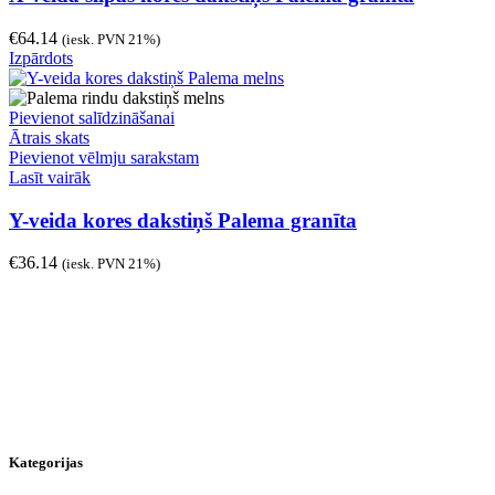
€
64.14
(iesk. PVN 21%)
Izpārdots
Pievienot salīdzināšanai
Ātrais skats
Pievienot vēlmju sarakstam
Lasīt vairāk
Y-veida kores dakstiņš Palema granīta
€
36.14
(iesk. PVN 21%)
Kategorijas