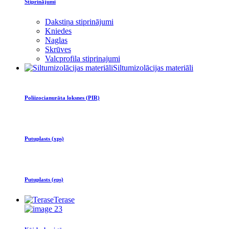
Stiprinājumi
Dakstiņa stiprinājumi
Kniedes
Naglas
Skrūves
Valcprofila stiprinajumi
Siltumizolācijas materiāli
Poliizocianurāta loksnes (PIR)
Putuplasts (xps)
Putuplasts (eps)
Terase