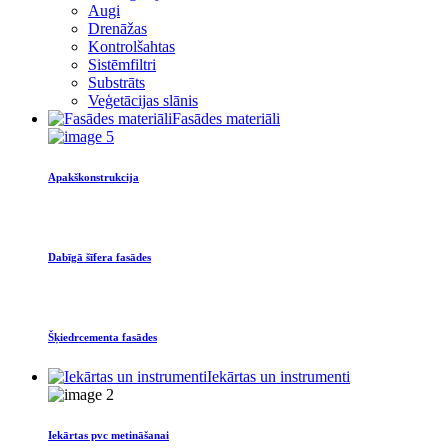
Augi
Drenāžas
Kontrolšahtas
Sistēmfiltri
Substrāts
Veģetācijas slānis
Fasādes materiāli
Apakškonstrukcija
Dabīgā šīfera fasādes
Šķiedrcementa fasādes
Iekārtas un instrumenti
Iekārtas pvc metināšanai