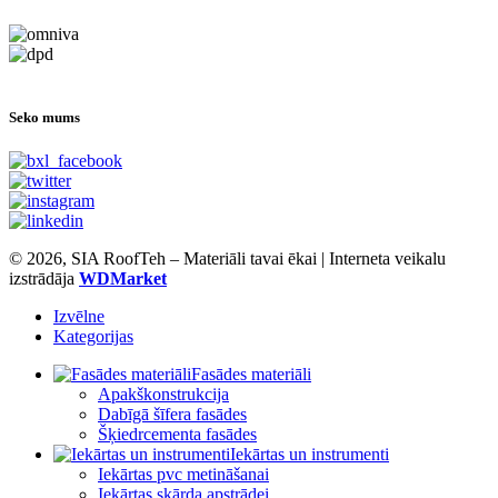
Seko mums
© 2026, SIA RoofTeh – Materiāli tavai ēkai | Interneta veikalu
izstrādāja
WDMarket
Izvēlne
Kategorijas
Fasādes materiāli
Apakškonstrukcija
Dabīgā šīfera fasādes
Šķiedrcementa fasādes
Iekārtas un instrumenti
Iekārtas pvc metināšanai
Iekārtas skārda apstrādei