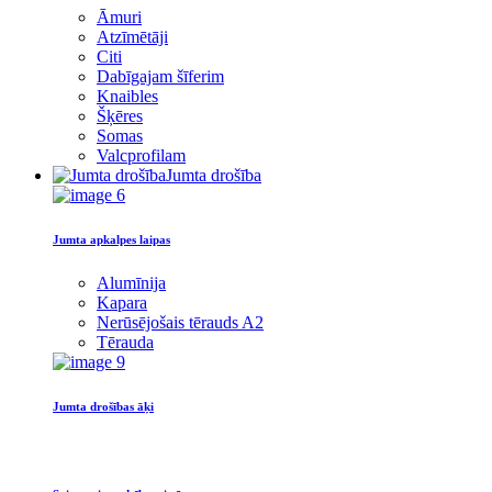
Āmuri
Atzīmētāji
Citi
Dabīgajam šīferim
Knaibles
Šķēres
Somas
Valcprofilam
Jumta drošība
Jumta apkalpes laipas
Alumīnija
Kapara
Nerūsējošais tērauds A2
Tērauda
Jumta drošības āķi