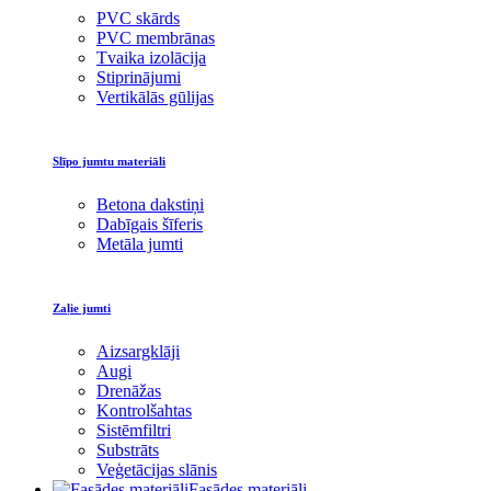
PVC skārds
PVC membrānas
Tvaika izolācija
Stiprinājumi
Vertikālās gūlijas
Slīpo jumtu materiāli
Betona dakstiņi
Dabīgais šīferis
Metāla jumti
Zaļie jumti
Aizsargklāji
Augi
Drenāžas
Kontrolšahtas
Sistēmfiltri
Substrāts
Veģetācijas slānis
Fasādes materiāli