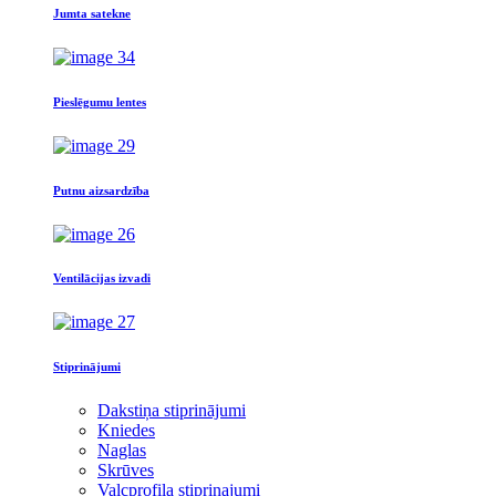
Jumta satekne
Pieslēgumu lentes
Putnu aizsardzība
Ventilācijas izvadi
Stiprinājumi
Dakstiņa stiprinājumi
Kniedes
Naglas
Skrūves
Valcprofila stiprinajumi