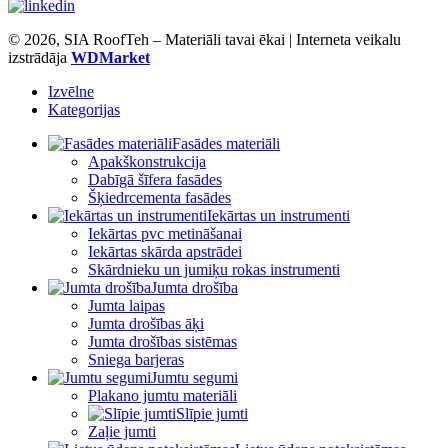
© 2026, SIA RoofTeh – Materiāli tavai ēkai | Interneta veikalu
izstrādāja
WDMarket
Izvēlne
Kategorijas
Fasādes materiāli
Apakškonstrukcija
Dabīgā šīfera fasādes
Šķiedrcementa fasādes
Iekārtas un instrumenti
Iekārtas pvc metināšanai
Iekārtas skārda apstrādei
Skārdnieku un jumiķu rokas instrumenti
Jumta drošība
Jumta laipas
Jumta drošības āķi
Jumta drošības sistēmas
Sniega barjeras
Jumtu segumi
Plakano jumtu materiāli
Slīpie jumti
Zaļie jumti