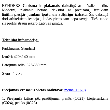
BENDERS
Carisma
ir
plakanais dakstiņš
ar mūsdienu stilu.
Moderni, plakanie betona dakstiņi ar precīzām, izteiktām
līnijām
piešķir jumtam īpašu un atšķirīgu izskatu
. Šis dakstiņš
dod arhitektiem iespējas, kādas pirms tam nepastāvēja. Tieši tāpēc
šis profils strauji iekaro Latvijas jumtus.
Tehniskā informācija:
Pārklājums: Standard
Izmēri: 420×140 mm
Latojuma solis: 325-350 mm
Svars: 4.5 kg
Pieejamās krāsas uz vietas noliktavā:
melna (C020)
.
1.
Pieejamās krāsas pēc pasūtījuma:
granīts (C021), ķieģeļsarkans
(C024), pelēks (0C28).