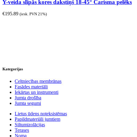
Y-veida slīpās kores dakstiņš 18-45° Carisma pelēks
€
195.89
(iesk. PVN 21%)
Kategorijas
Celtniecības membrānas
Fasādes materiāli
Iekārtas un instrumenti
Jumta drošība
Jumta segumi
Lietus ūdens noteksistēmas
Papildmateriāli jumtiem
Siltumizolācijas
Terases
Noma