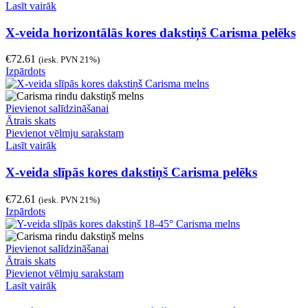
Lasīt vairāk
X-veida horizontālās kores dakstiņš Carisma pelēks
€
72.61
(iesk. PVN 21%)
Izpārdots
Pievienot salīdzināšanai
Ātrais skats
Pievienot vēlmju sarakstam
Lasīt vairāk
X-veida slīpās kores dakstiņš Carisma pelēks
€
72.61
(iesk. PVN 21%)
Izpārdots
Pievienot salīdzināšanai
Ātrais skats
Pievienot vēlmju sarakstam
Lasīt vairāk