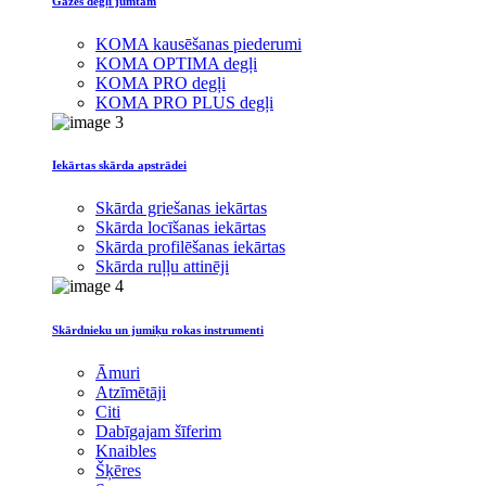
Gāzes degļi jumtam
KOMA kausēšanas piederumi
KOMA OPTIMA degļi
KOMA PRO degļi
KOMA PRO PLUS degļi
Iekārtas skārda apstrādei
Skārda griešanas iekārtas
Skārda locīšanas iekārtas
Skārda profilēšanas iekārtas
Skārda ruļļu attinēji
Skārdnieku un jumiķu rokas instrumenti
Āmuri
Atzīmētāji
Citi
Dabīgajam šīferim
Knaibles
Šķēres