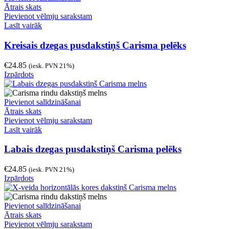
Ātrais skats
Pievienot vēlmju sarakstam
Lasīt vairāk
Kreisais dzegas pusdakstiņš Carisma pelēks
€
24.85
(iesk. PVN 21%)
Izpārdots
Pievienot salīdzināšanai
Ātrais skats
Pievienot vēlmju sarakstam
Lasīt vairāk
Labais dzegas pusdakstiņš Carisma pelēks
€
24.85
(iesk. PVN 21%)
Izpārdots
Pievienot salīdzināšanai
Ātrais skats
Pievienot vēlmju sarakstam