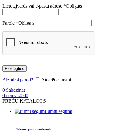
Lietotājvārds vai e-pasta adrese
*
Obligāts
Parole
*
Obligāts
Pieslēgties
Aizmirsi paroli?
Atcerēties mani
0
Salīdzināt
0
items
€
0.00
PREČU KATALOGS
Jumtu segumi
Plakano jumtu materiāli