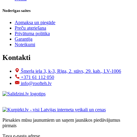
Noderīgas saites
Apmaksa un piegāde
Preču atgriešana
Privātuma politika
Garantija
Noteikumi
Kontakti
Šmerļa iela 3, k-3, Rīga, 2. stāvs, 29. kab., LV-1006
+371 61 112 050
info@roofteh.lv
Piesakies mūsu jaunumiem un saņem jaunākos piedāvājumus
pirmais
Tava e-pasta adrese