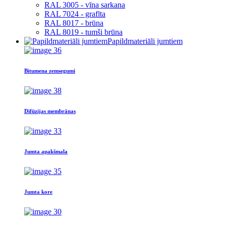
RAL 3005 - vīna sarkana
RAL 7024 - grafīta
RAL 8017 - brūna
RAL 8019 - tumši brūna
Papildmateriāli jumtiem
Bitumena zemsegumi
Difūzijas membrānas
Jumta apakšmala
Jumta kore