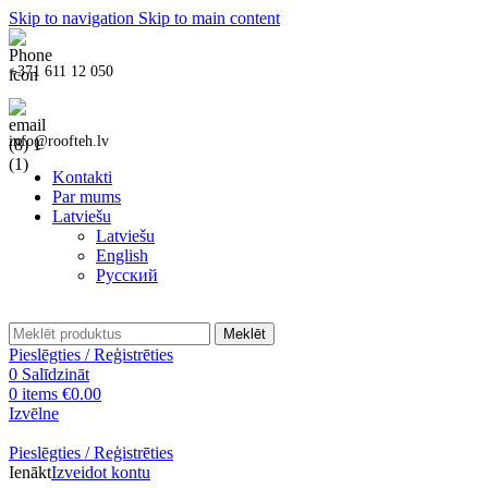
Skip to navigation
Skip to main content
+371 611 12 050
info@roofteh.lv
Kontakti
Par mums
Latviešu
Latviešu
English
Русский
Meklēt
Pieslēgties / Reģistrēties
0
Salīdzināt
0
items
€
0.00
Izvēlne
Pieslēgties / Reģistrēties
Ienākt
Izveidot kontu