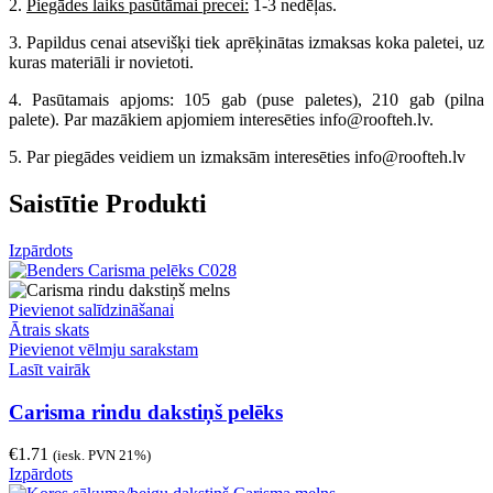
2.
Piegādes laiks pasūtāmai precei:
1-3 nedēļas.
3. Papildus cenai atsevišķi tiek aprēķinātas izmaksas koka paletei, uz
kuras materiāli ir novietoti.
4. Pasūtamais apjoms: 105 gab (puse paletes), 210 gab (pilna
palete). Par mazākiem apjomiem interesēties info@roofteh.lv.
5. Par piegādes veidiem un izmaksām interesēties info@roofteh.lv
Saistītie Produkti
Izpārdots
Pievienot salīdzināšanai
Ātrais skats
Pievienot vēlmju sarakstam
Lasīt vairāk
Carisma rindu dakstiņš pelēks
€
1.71
(iesk. PVN 21%)
Izpārdots