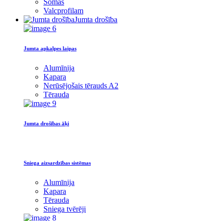
Somas
Valcprofilam
Jumta drošība
Jumta apkalpes laipas
Alumīnija
Kapara
Nerūsējošais tērauds A2
Tērauda
Jumta drošības āķi
Sniega aizsardzības sistēmas
Alumīnija
Kapara
Tērauda
Sniega tvērēji