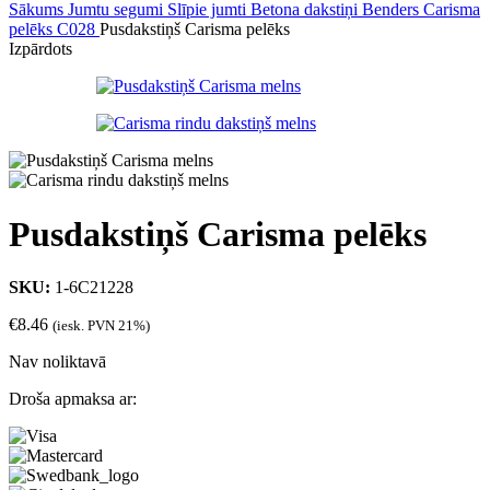
Sākums
Jumtu segumi
Slīpie jumti
Betona dakstiņi
Benders Carisma
pelēks C028
Pusdakstiņš Carisma pelēks
Izpārdots
Pusdakstiņš Carisma pelēks
SKU:
1-6C21228
€
8.46
(iesk. PVN 21%)
Nav noliktavā
Droša apmaksa ar: