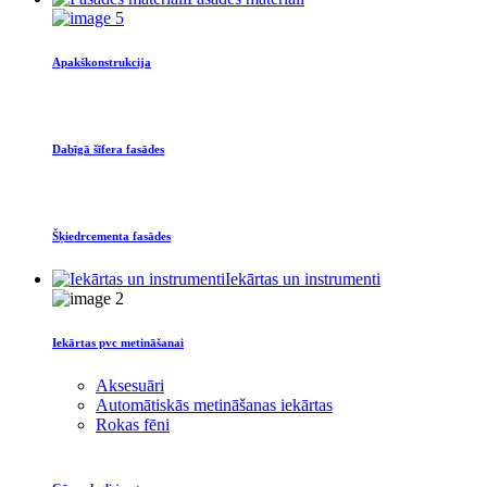
Apakškonstrukcija
Dabīgā šīfera fasādes
Šķiedrcementa fasādes
Iekārtas un instrumenti
Iekārtas pvc metināšanai
Aksesuāri
Automātiskās metināšanas iekārtas
Rokas fēni