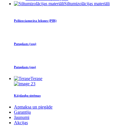
Siltumizolācijas materiāli
Poliizocianurāta loksnes (PIR)
Putuplasts (xps)
Putuplasts (eps)
Terase
Kājslauķu sistēmas
Apmaksa un piegāde
Garantija
Jaunumi
Akcijas