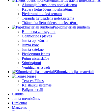
Lietus ūdens noteksistēmas
Alumīnija lietusūdens noteksistēma
Kapara lietusūdens noteksistēma
Piederumi noteksistēmām
Tērauda lietusūdens noteksistēma
Titāncinka lietusūdens noteksistēma
Papildmateriāli jumtiem
Bitumena zemsegumi
Celtniecības plēves
Jumta apakšmala
Jumta kore
Jumta satekne
Pieslēgumu lentes
Putnu aizsardzība
Stiprinājumi
Ventilācijas izvadi
Siltumizolācijas materiāli
Terase
Terases Flīzes
Kājslauķu sistēmas
Palīgmateriāli
Gruntis
Jumta membrānas
Līmlentas
Manžetes