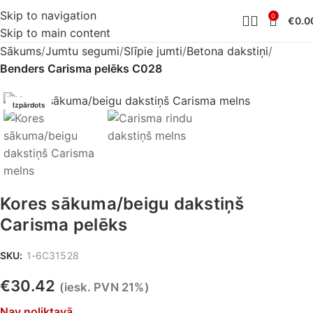
Skip to navigation
0
€
0.0
Skip to main content
Sākums
Jumtu segumi
Slīpie jumti
Betona dakstiņi
Benders Carisma pelēks C028
Izpārdots
Kores sākuma/beigu dakstiņš
Carisma pelēks
SKU:
1-6C31528
€
30.42
(iesk. PVN 21%)
Nav noliktavā