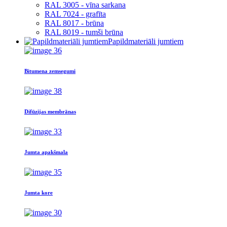
RAL 3005 - vīna sarkana
RAL 7024 - grafīta
RAL 8017 - brūna
RAL 8019 - tumši brūna
Papildmateriāli jumtiem
Bitumena zemsegumi
Difūzijas membrānas
Jumta apakšmala
Jumta kore