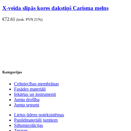
X-veida slīpās kores dakstiņš Carisma melns
€
72.61
(iesk. PVN 21%)
Kategorijas
Celtniecības membrānas
Fasādes materiāli
Iekārtas un instrumenti
Jumta drošība
Jumta segumi
Lietus ūdens noteksistēmas
Papildmateriāli jumtiem
Siltumizolācijas
Terases