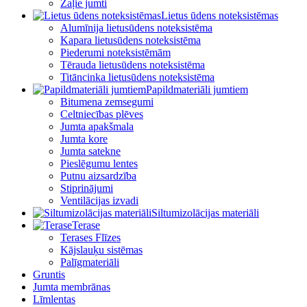
Zaļie jumti
Lietus ūdens noteksistēmas
Alumīnija lietusūdens noteksistēma
Kapara lietusūdens noteksistēma
Piederumi noteksistēmām
Tērauda lietusūdens noteksistēma
Titāncinka lietusūdens noteksistēma
Papildmateriāli jumtiem
Bitumena zemsegumi
Celtniecības plēves
Jumta apakšmala
Jumta kore
Jumta satekne
Pieslēgumu lentes
Putnu aizsardzība
Stiprinājumi
Ventilācijas izvadi
Siltumizolācijas materiāli
Terase
Terases Flīzes
Kājslauķu sistēmas
Palīgmateriāli
Gruntis
Jumta membrānas
Līmlentas