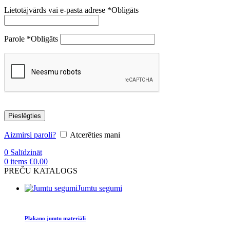
Lietotājvārds vai e-pasta adrese
*
Obligāts
Parole
*
Obligāts
Pieslēgties
Aizmirsi paroli?
Atcerēties mani
0
Salīdzināt
0
items
€
0.00
PREČU KATALOGS
Jumtu segumi
Plakano jumtu materiāli