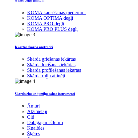
Gāzes degļi jumtam
KOMA kausēšanas piederumi
KOMA OPTIMA degļi
KOMA PRO degļi
KOMA PRO PLUS degļi
Iekārtas skārda apstrādei
Skārda griešanas iekārtas
Skārda locīšanas iekārtas
Skārda profilēšanas iekārtas
Skārda ruļļu attinēji
Skārdnieku un jumiķu rokas instrumenti
Āmuri
Atzīmētāji
Citi
Dabīgajam šīferim
Knaibles
Šķēres