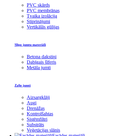
PVC skārds
PVC membrānas
Tvaika izolācija
Stiprinājumi
Vertikālās gūlijas
Slīpo jumtu materiāli
Betona dakstiņi
Dabīgais šīferis
Metāla jumti
Zaļie jumti
Aizsargklāji
Augi
Drenāžas
Kontrolšahtas
Sistēmfiltri
Substrāts
Veģetācijas slānis
Fasādes materiāli