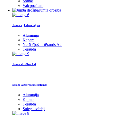
Somas
Valcprofilam
Jumta drošība
Jumta apkalpes laipas
Alumīnija
Kapara
Nerūsējošais tērauds A2
Tērauda
Jumta drošības āķi
Sniega aizsardzības sistēmas
Alumīnija
Kapara
Tērauda
Sniega tvērēji