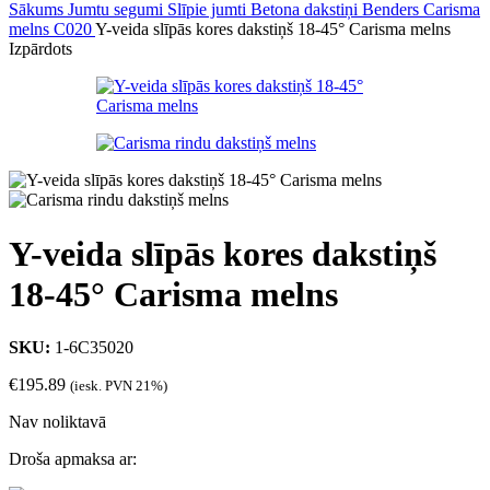
Sākums
Jumtu segumi
Slīpie jumti
Betona dakstiņi
Benders Carisma
melns C020
Y-veida slīpās kores dakstiņš 18-45° Carisma melns
Izpārdots
Y-veida slīpās kores dakstiņš
18-45° Carisma melns
SKU:
1-6C35020
€
195.89
(iesk. PVN 21%)
Nav noliktavā
Droša apmaksa ar: