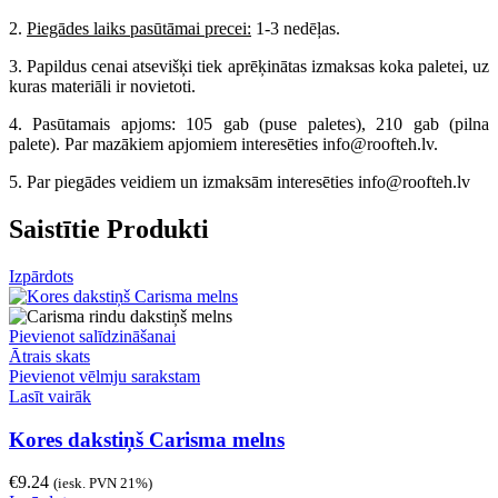
2.
Piegādes laiks pasūtāmai precei:
1-3 nedēļas.
3. Papildus cenai atsevišķi tiek aprēķinātas izmaksas koka paletei, uz
kuras materiāli ir novietoti.
4. Pasūtamais apjoms: 105 gab (puse paletes), 210 gab (pilna
palete). Par mazākiem apjomiem interesēties info@roofteh.lv.
5. Par piegādes veidiem un izmaksām interesēties info@roofteh.lv
Saistītie Produkti
Izpārdots
Pievienot salīdzināšanai
Ātrais skats
Pievienot vēlmju sarakstam
Lasīt vairāk
Kores dakstiņš Carisma melns
€
9.24
(iesk. PVN 21%)