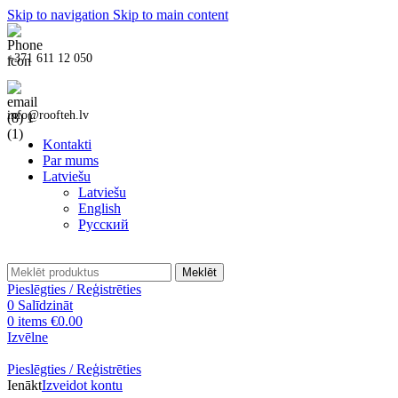
Skip to navigation
Skip to main content
+371 611 12 050
info@roofteh.lv
Kontakti
Par mums
Latviešu
Latviešu
English
Русский
Meklēt
Pieslēgties / Reģistrēties
0
Salīdzināt
0
items
€
0.00
Izvēlne
Pieslēgties / Reģistrēties
Ienākt
Izveidot kontu