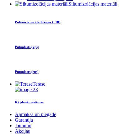
Siltumizolācijas materiāli
Poliizocianurāta loksnes (PIR)
Putuplasts (xps)
Putuplasts (eps)
Terase
Kājslauķu sistēmas
Apmaksa un piegāde
Garantija
Jaunumi
Akcijas