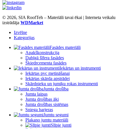
© 2026, SIA RoofTeh – Materiāli tavai ēkai | Interneta veikalu
izstrādāja
WDMarket
Izvēlne
Kategorijas
Fasādes materiāli
Apakškonstrukcija
Dabīgā šīfera fasādes
Šķiedrcementa fasādes
Iekārtas un instrumenti
Iekārtas pvc metināšanai
Iekārtas skārda apstrādei
Skārdnieku un jumiķu rokas instrumenti
Jumta drošība
Jumta laipas
Jumta drošības āķi
Jumta drošības sistēmas
Sniega barjeras
Jumtu segumi
Plakano jumtu materiāli
Slīpie jumti