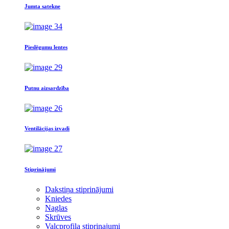
Jumta satekne
Pieslēgumu lentes
Putnu aizsardzība
Ventilācijas izvadi
Stiprinājumi
Dakstiņa stiprinājumi
Kniedes
Naglas
Skrūves
Valcprofila stiprinajumi