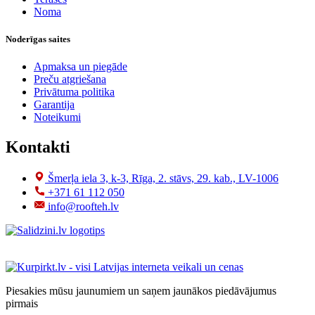
Noma
Noderīgas saites
Apmaksa un piegāde
Preču atgriešana
Privātuma politika
Garantija
Noteikumi
Kontakti
Šmerļa iela 3, k-3, Rīga, 2. stāvs, 29. kab., LV-1006
+371 61 112 050
info@roofteh.lv
Piesakies mūsu jaunumiem un saņem jaunākos piedāvājumus
pirmais