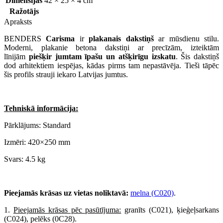
Dimensijas
42 × 25 × 4 cm
Ražotājs
Apraksts
BENDERS
Carisma
ir
plakanais dakstiņš
ar mūsdienu stilu.
Moderni, plakanie betona dakstiņi ar precīzām, izteiktām
līnijām
piešķir jumtam īpašu un atšķirīgu izskatu
. Šis dakstiņš
dod arhitektiem iespējas, kādas pirms tam nepastāvēja. Tieši tāpēc
šis profils strauji iekaro Latvijas jumtus.
Tehniskā informācija:
Pārklājums: Standard
Izmēri: 420×250 mm
Svars: 4.5 kg
Pieejamās krāsas uz vietas noliktavā:
melna (C020)
.
1.
Pieejamās krāsas pēc pasūtījuma:
granīts (C021), ķieģeļsarkans
(C024), pelēks (0C28).