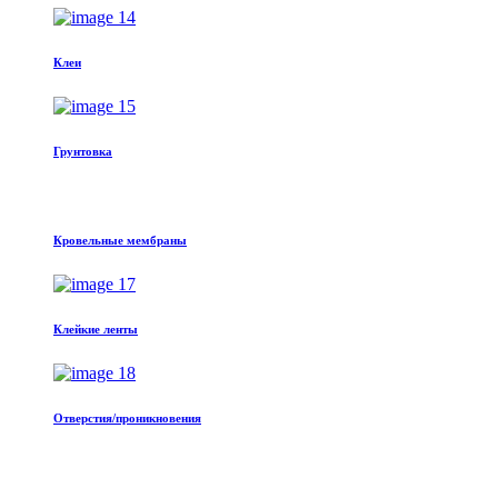
Клеи
Грунтовка
Кровельные мембраны
Клейкие ленты
Отверстия/проникновения