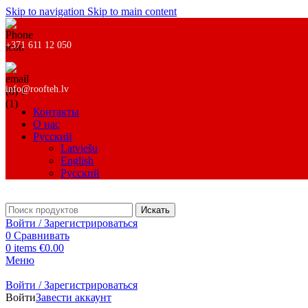
Skip to navigation
Skip to main content
+371 611 12 050
info@roofteh.lv
Контакты
О нас
Русский
Latviešu
English
Русский
Искать
Войти / Зарегистрироваться
0
Сравнивать
0
items
€
0.00
Меню
Войти / Зарегистрироваться
Войти
Завести аккаунт