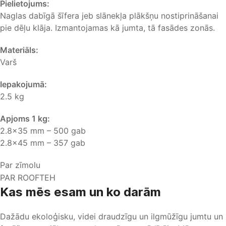
Pielietojums:
Naglas dabīgā šīfera jeb slānekļa plākšņu nostiprināšanai
pie dēļu klāja. Izmantojamas kā jumta, tā fasādes zonās.
Materiāls:
Varš
Iepakojumā:
2.5 kg
Apjoms 1 kg:
2.8×35 mm – 500 gab
2.8×45 mm – 357 gab
Par zīmolu
PAR ROOFTEH
Kas mēs esam
un ko darām
Dažādu ekoloģisku, videi draudzīgu un ilgmūžīgu jumtu un