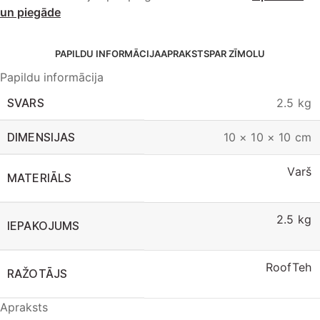
un piegāde
PAPILDU INFORMĀCIJA
APRAKSTS
PAR ZĪMOLU
Papildu informācija
SVARS
2.5 kg
DIMENSIJAS
10 × 10 × 10 cm
Varš
MATERIĀLS
2.5 kg
IEPAKOJUMS
RoofTeh
RAŽOTĀJS
Apraksts