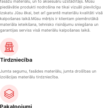
fasāžu materiālu, un to aksesuāru uzstādītājs. Mūsu
piedāvātie produkti nodrošina ne tikai vizuāli pievilcīgu
izskatu Jūsu ēkai, bet arī garantē materiālu kvalitāti visā
kalpošanas laikā.Mūsu mērķis ir klientam piemērotākā
materiāla ieteikšana, tehnisko risinājumu sniegšana un
garantijas serviss visā materiālu kalpošanas laikā.
Tirdzniecība
Jumta segumu, fasādes materiālu, jumta drošības un
izolācijas materiālu tirdzniecība.
Pakalpojumi