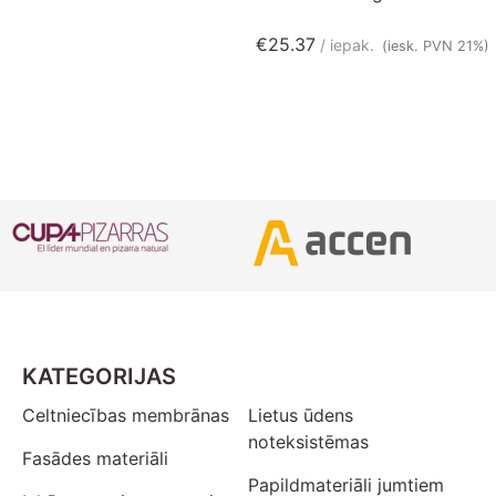
€
25.37
iepak.
(iesk. PVN 21%)
KATEGORIJAS
Celtniecības membrānas
Lietus ūdens
noteksistēmas
Fasādes materiāli
Papildmateriāli jumtiem