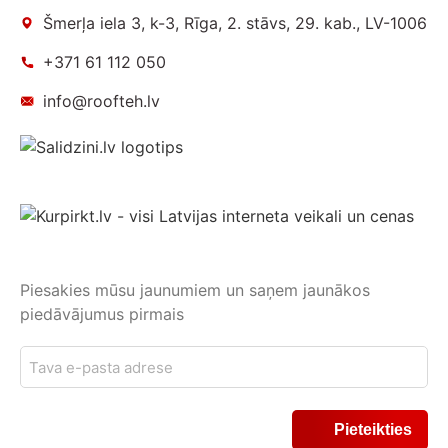
Šmerļa iela 3, k-3, Rīga, 2. stāvs, 29. kab., LV-1006
+371 61 112 050
info@roofteh.lv
Piesakies mūsu jaunumiem un saņem jaunākos
piedāvājumus pirmais