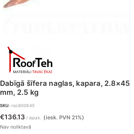
Dabīgā šīfera naglas, kapara, 2.8×45
mm, 2.5 kg
SKU:
nsc800845
€
136.13
(iesk. PVN 21%)
iepak.
Nav noliktavā