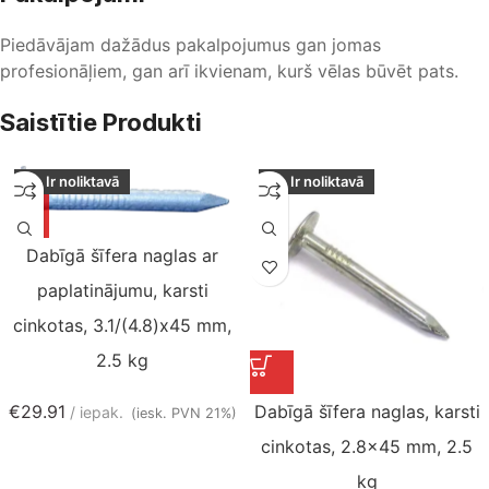
Piedāvājam dažādus pakalpojumus gan jomas
profesionāļiem, gan arī ikvienam, kurš vēlas būvēt pats.
Saistītie Produkti
Ir noliktavā
Ir noliktavā
Dabīgā šīfera naglas ar
paplatinājumu, karsti
cinkotas, 3.1/(4.8)x45 mm,
2.5 kg
Dabīgā šīfera naglas, karsti
€
29.91
iepak.
(iesk. PVN 21%)
cinkotas, 2.8×45 mm, 2.5
kg