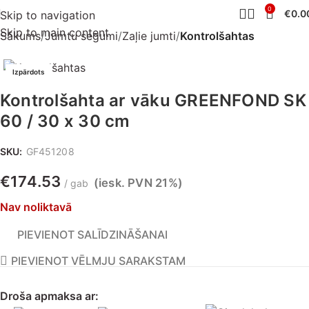
0
€
0.0
Skip to navigation
Skip to main content
Sākums
Jumtu segumi
Zaļie jumti
Kontrolšahtas
Izpārdots
Kontrolšahta ar vāku GREENFOND SK
60 / 30 x 30 cm
SKU:
GF451208
€
174.53
(iesk. PVN 21%)
gab
Nav noliktavā
PIEVIENOT SALĪDZINĀŠANAI
PIEVIENOT VĒLMJU SARAKSTAM
Droša apmaksa ar: