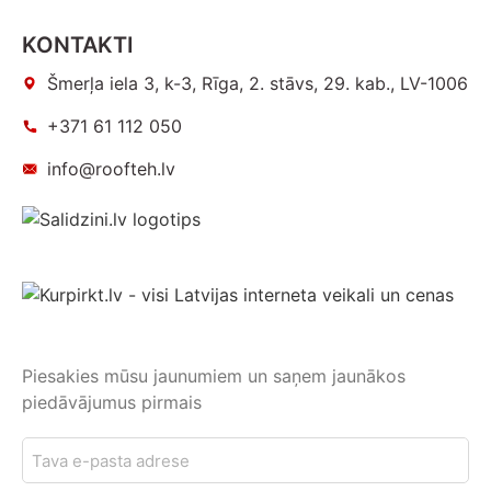
KONTAKTI
Šmerļa iela 3, k-3, Rīga, 2. stāvs, 29. kab., LV-1006
+371 61 112 050
info@roofteh.lv
Piesakies mūsu jaunumiem un saņem jaunākos
piedāvājumus pirmais