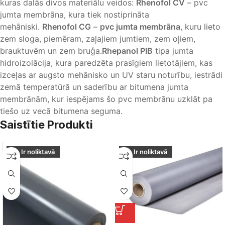
kuras dalās divos materiālu veidos:
Rhenofol CV
– pvc
jumta membrāna, kura tiek nostiprināta
mehāniski.
Rhenofol CG
–
pvc jumta membrāna
, kuru lieto
zem sloga, piemēram, zaļajiem jumtiem, zem oļiem,
brauktuvēm un zem bruģa.
Rhepanol PIB
tipa jumta
hidroizolācija, kura paredzēta prasīgiem lietotājiem, kas
izceļas ar augsto mehānisko un UV staru noturību, iestrādi
zemā temperatūrā un saderību ar bitumena jumta
membrānām, kur iespējams šo pvc membrānu uzklāt pa
tiešo uz vecā bitumena seguma.
Saistītie Produkti
Ir noliktavā
Ir noliktavā