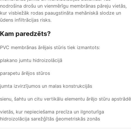
nodrošina drošu un vienmērīgu membrānas pāreju vietās,
kur visbiežāk rodas paaugstināta mehāniskā slodze un
ūdens infiltrācijas risks.
Kam paredzēts?
PVC membrānas ārējais stūris tiek izmantots:
plakano jumtu hidroizolācijā
parapetu ārējos stūros
jumta izvirzījumos un malas konstrukcijās
sienu, šahtu un citu vertikālu elementu ārējo stūru apstrādē
vietās, kur nepieciešama precīza un ilgnoturīga
hidroizolācija sarežģītās ģeometriskās zonās