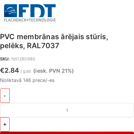
PVC membrānas ārējais stūris,
pelēks, RAL7037
SKU:
fdt1280980
€
2.84
(iesk. PVN 21%)
gab
Noliktavā 146 prece/-es