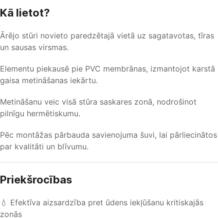
Kā lietot?
Ārējo stūri novieto paredzētajā vietā uz sagatavotas, tīras
un sausas virsmas.
Elementu piekausē pie PVC membrānas, izmantojot karstā
gaisa metināšanas iekārtu.
Metināšanu veic visā stūra saskares zonā, nodrošinot
pilnīgu hermētiskumu.
Pēc montāžas pārbauda savienojuma šuvi, lai pārliecinātos
par kvalitāti un blīvumu.
Priekšrocības
💧 Efektīva aizsardzība pret ūdens iekļūšanu kritiskajās
zonās