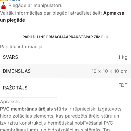
Piegāde ar manipulatoru
Vairāk informācijas par piegādi atradīsiet šeit:
Apmaksa
un piegāde
PAPILDU INFORMĀCIJA
APRAKSTS
PAR ZĪMOLU
Papildu informācija
SVARS
1 kg
DIMENSIJAS
10 × 10 × 10 cm
FDT
RAŽOTĀJS
Apraksts
PVC membrānas ārējais stūris
ir rūpnieciski izgatavots
hidroizolācijas elements, kas paredzēts ārējo stūru un
izvirzītu konstrukciju hermētiskai noblīvēšanai PVC
membrānas jumtu un hidroizolācijas sistēmās. Tas