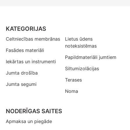
KATEGORIJAS
Celtniecības membrānas
Lietus ūdens
noteksistēmas
Fasādes materiāli
Papildmateriāli jumtiem
Iekārtas un instrumenti
Siltumizolācijas
Jumta drošība
Terases
Jumta segumi
Noma
NODERĪGAS SAITES
Apmaksa un piegāde