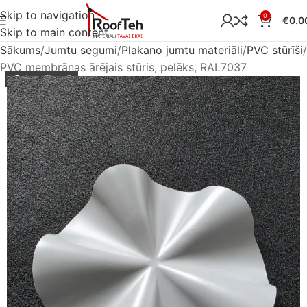
Skip to navigation
0
€
0.0
Skip to main content
Sākums
Jumtu segumi
Plakano jumtu materiāli
PVC stūrīši
PVC membrānas ārējais stūris, pelēks, RAL7037
Ir noliktavā