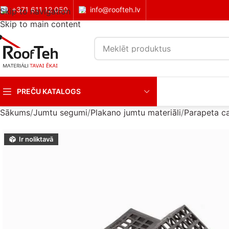
+371 611 12 050
info@roofteh.lv
Skip to navigation
Skip to main content
PREČU KATALOGS
Sākums
Jumtu segumi
Plakano jumtu materiāli
Parapeta c
Ir noliktavā