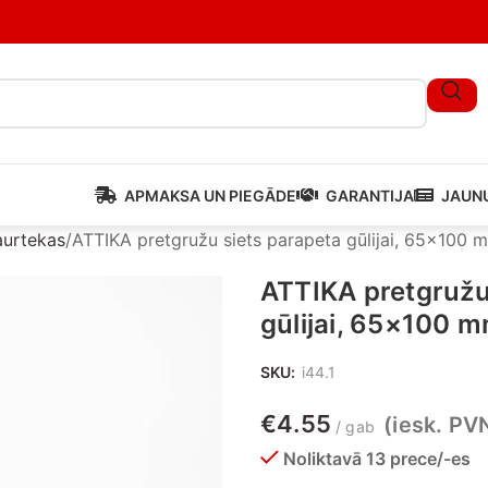
APMAKSA UN PIEGĀDE
GARANTIJA
JAUN
aurtekas
ATTIKA pretgružu siets parapeta gūlijai, 65×100 
ATTIKA pretgružu
gūlijai, 65×100 
SKU:
i44.1
€
4.55
(iesk. PV
gab
Noliktavā 13 prece/-es