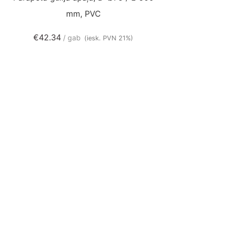
mm, PVC
€
42.34
gab
(iesk. PVN 21%)
Parapeta gūlij
/ L-4
€
38.36
g