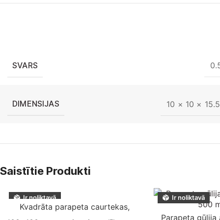
SVARS
0.
DIMENSIJAS
10 × 10 × 15.
Saistītie Produkti
Ir noliktavā
Ir noliktavā
Kvadrāta parapeta caurtekas,
Parapeta gūlija 