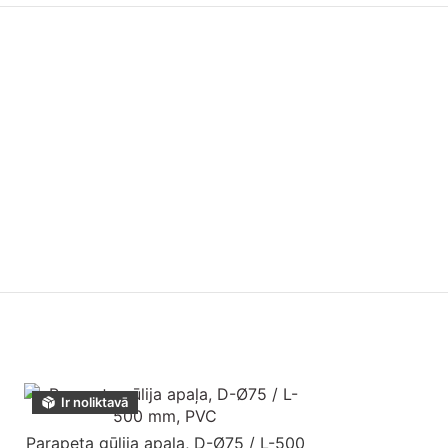
Ir noliktavā
Ir noliktavā
Parapeta gūlija apaļa, D-Ø75 / L-500