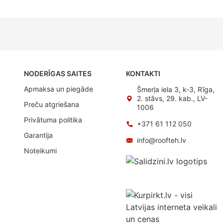
NODERĪGAS SAITES
KONTAKTI
Apmaksa un piegāde
Šmerļa iela 3, k-3, Rīga,
2. stāvs, 29. kab., LV-
Preču atgriešana
1006
Privātuma politika
+371 61 112 050
Garantija
info@roofteh.lv
Noteikumi