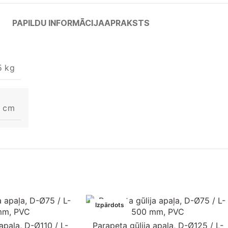
PAPILDU INFORMĀCIJA
APRAKSTS
5 kg
5 cm
Izpārdots
apaļa, D-Ø110 / L-
Parapeta gūlija apaļa, D-Ø125 / L-