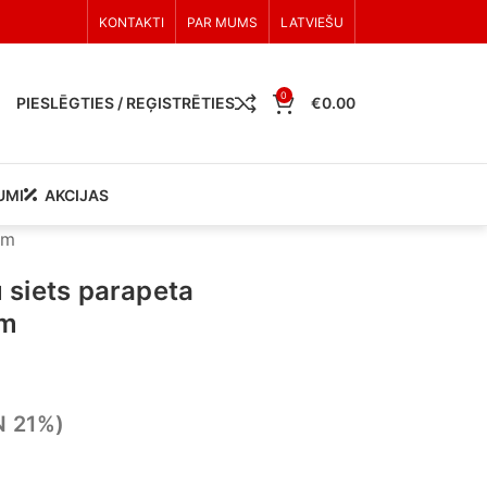
KONTAKTI
PAR MUMS
LATVIEŠU
0
PIESLĒGTIES / REĢISTRĒTIES
€
0.00
UMI
AKCIJAS
mm
 siets parapeta
mm
N 21%)