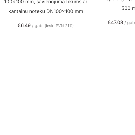
100×100 mm, savienojuma līkums ar
500 
kantainu noteku DN100x100 mm
€
47.08
ga
€
6.49
gab
(iesk. PVN 21%)