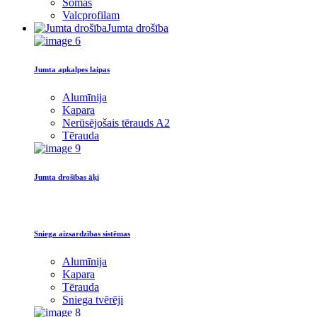
Somas
Valcprofilam
Jumta drošība
Jumta apkalpes laipas
Alumīnija
Kapara
Nerūsējošais tērauds A2
Tērauda
Jumta drošības āķi
Sniega aizsardzības sistēmas
Alumīnija
Kapara
Tērauda
Sniega tvērēji