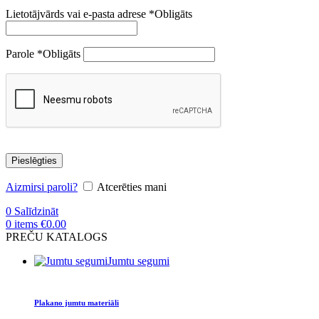
Lietotājvārds vai e-pasta adrese
*
Obligāts
Parole
*
Obligāts
Pieslēgties
Aizmirsi paroli?
Atcerēties mani
0
Salīdzināt
0
items
€
0.00
PREČU KATALOGS
Jumtu segumi
Plakano jumtu materiāli