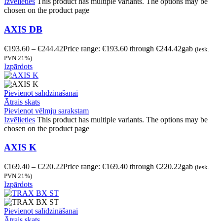
Izvēlieties
This product has multiple variants. The options may be
chosen on the product page
AXIS DB
€
193.60
–
€
244.42
Price range: €193.60 through €244.42
gab
(iesk.
PVN 21%)
Izpārdots
Pievienot salīdzināšanai
Ātrais skats
Pievienot vēlmju sarakstam
Izvēlieties
This product has multiple variants. The options may be
chosen on the product page
AXIS K
€
169.40
–
€
220.22
Price range: €169.40 through €220.22
gab
(iesk.
PVN 21%)
Izpārdots
Pievienot salīdzināšanai
Ātrais skats