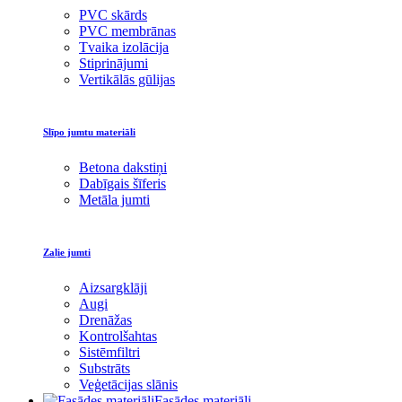
PVC skārds
PVC membrānas
Tvaika izolācija
Stiprinājumi
Vertikālās gūlijas
Slīpo jumtu materiāli
Betona dakstiņi
Dabīgais šīferis
Metāla jumti
Zaļie jumti
Aizsargklāji
Augi
Drenāžas
Kontrolšahtas
Sistēmfiltri
Substrāts
Veģetācijas slānis
Fasādes materiāli