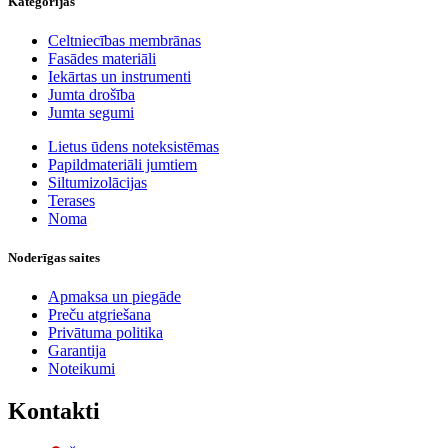
Kategorijas
Celtniecības membrānas
Fasādes materiāli
Iekārtas un instrumenti
Jumta drošība
Jumta segumi
Lietus ūdens noteksistēmas
Papildmateriāli jumtiem
Siltumizolācijas
Terases
Noma
Noderīgas saites
Apmaksa un piegāde
Preču atgriešana
Privātuma politika
Garantija
Noteikumi
Kontakti