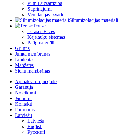
Putnu aizsardzība
Stiprinājumi
Ventilācijas izvadi
Siltumizolācijas materiāli
Terase
Terases Flīzes
Kājslauķu sistēmas
Palīgmateriāli
Gruntis
Jumta membrānas
Līmlentas
Manžetes
Sienu membrānas
Apmaksa un piegāde
Garantija
Noteikumi
Jaunumi
Kontakti
Par mums
Latviešu
Latviešu
English
Русский