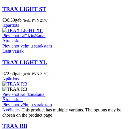
TRAX LIGHT ST
€
36.30
gab
(iesk. PVN 21%)
Izpārdots
Pievienot salīdzināšanai
Ātrais skats
Pievienot vēlmju sarakstam
Lasīt vairāk
TRAX LIGHT XL
€
72.60
gab
(iesk. PVN 21%)
Izpārdots
Pievienot salīdzināšanai
Ātrais skats
Pievienot vēlmju sarakstam
Izvēlieties
This product has multiple variants. The options may be
chosen on the product page
TRAX RB