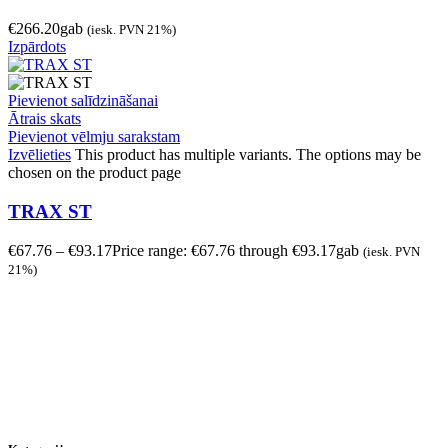
€
266.20
gab
(iesk. PVN 21%)
Izpārdots
Pievienot salīdzināšanai
Ātrais skats
Pievienot vēlmju sarakstam
Izvēlieties
This product has multiple variants. The options may be
chosen on the product page
TRAX ST
€
67.76
–
€
93.17
Price range: €67.76 through €93.17
gab
(iesk. PVN
21%)