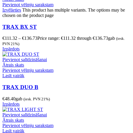
Pievienot vēlmju sarakstam
Izvēlieties
This product has multiple variants. The options may be
chosen on the product page
TRAX BX ST
€
111.32
–
€
136.73
Price range: €111.32 through €136.73
gab
(iesk.
PVN 21%)
Izpārdots
Pievienot salīdzināšanai
Ātrais skats
Pievienot vēlmju sarakstam
Lasīt vairāk
TRAX DUO B
€
48.40
gab
(iesk. PVN 21%)
Izpārdots
Pievienot salīdzināšanai
Ātrais skats
Pievienot vēlmju sarakstam
Lasīt vairāk