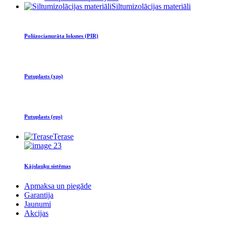
Siltumizolācijas materiāli
Poliizocianurāta loksnes (PIR)
Putuplasts (xps)
Putuplasts (eps)
Terase
Kājslauķu sistēmas
Apmaksa un piegāde
Garantija
Jaunumi
Akcijas