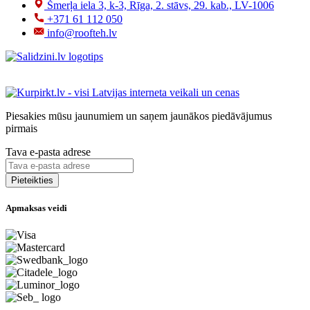
Šmerļa iela 3, k-3, Rīga, 2. stāvs, 29. kab., LV-1006
+371 61 112 050
info@roofteh.lv
Piesakies mūsu jaunumiem un saņem jaunākos piedāvājumus
pirmais
Tava e-pasta adrese
Apmaksas veidi