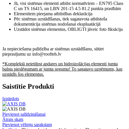
Jā, visi sistēmas elementi atbilst normatīviem – EN795 Class
C un TS 16415, un LBN 201-15 4.5 81.2 punkta prasībām
Elementiem pieejama atbilstības deklarācija
Pēc sistēmas uzstādīšanas, tiek sagatavota atbilstoša
dokumentācija sistēmas nodošanai ekspluatācijā
Uzstādot sistēmas elementus, OBLIGTI jāveic foto fiksācija
Ja nepieciešama palīdzība ar sistēmas uzstādīšanu, sūtiet
pieprasījumu uz info@roofteh.lv
*Komplektā neietilpst apdares un hidroizolācijas elementi jumta
balsta pieslēgumam ar jumta segumu! To sagatavo uzņēmums, kas
uzstādīs šos elementus.
Saistītie Produkti
Izpārdots
Pievienot salīdzināšanai
Ātrais skats
Pievienot vēlmju sarakstam