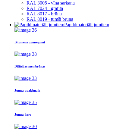
RAL 3005 - vīna sarkana
RAL 7024 - grafīta
RAL 8017 - brūna
RAL 8019 - tumši brūna
Papildmateriāli jumtiem
Bitumena zemsegumi
Difūzijas membrānas
Jumta apakšmala
Jumta kore