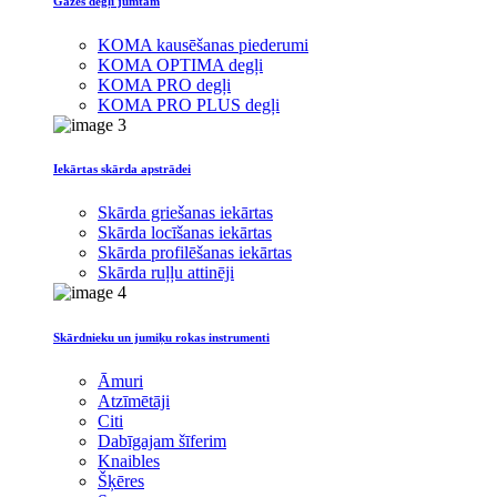
Gāzes degļi jumtam
KOMA kausēšanas piederumi
KOMA OPTIMA degļi
KOMA PRO degļi
KOMA PRO PLUS degļi
Iekārtas skārda apstrādei
Skārda griešanas iekārtas
Skārda locīšanas iekārtas
Skārda profilēšanas iekārtas
Skārda ruļļu attinēji
Skārdnieku un jumiķu rokas instrumenti
Āmuri
Atzīmētāji
Citi
Dabīgajam šīferim
Knaibles
Šķēres