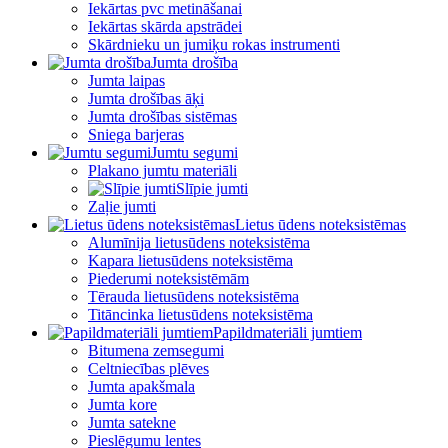
Iekārtas pvc metināšanai
Iekārtas skārda apstrādei
Skārdnieku un jumiķu rokas instrumenti
Jumta drošība
Jumta laipas
Jumta drošības āķi
Jumta drošības sistēmas
Sniega barjeras
Jumtu segumi
Plakano jumtu materiāli
Slīpie jumti
Zaļie jumti
Lietus ūdens noteksistēmas
Alumīnija lietusūdens noteksistēma
Kapara lietusūdens noteksistēma
Piederumi noteksistēmām
Tērauda lietusūdens noteksistēma
Titāncinka lietusūdens noteksistēma
Papildmateriāli jumtiem
Bitumena zemsegumi
Celtniecības plēves
Jumta apakšmala
Jumta kore
Jumta satekne
Pieslēgumu lentes