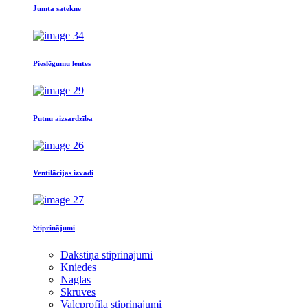
Jumta satekne
Pieslēgumu lentes
Putnu aizsardzība
Ventilācijas izvadi
Stiprinājumi
Dakstiņa stiprinājumi
Kniedes
Naglas
Skrūves
Valcprofila stiprinajumi