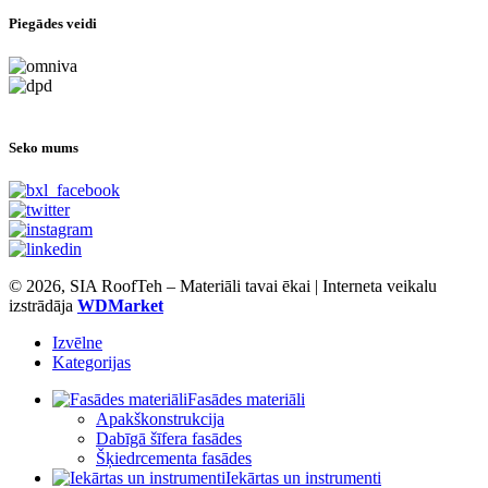
Piegādes veidi
Seko mums
© 2026, SIA RoofTeh – Materiāli tavai ēkai | Interneta veikalu
izstrādāja
WDMarket
Izvēlne
Kategorijas
Fasādes materiāli
Apakškonstrukcija
Dabīgā šīfera fasādes
Šķiedrcementa fasādes
Iekārtas un instrumenti