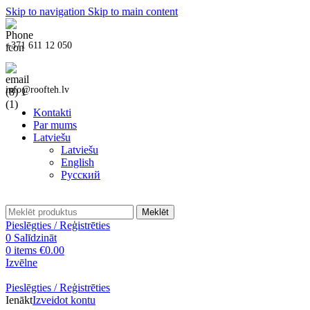
Skip to navigation
Skip to main content
+371 611 12 050
info@roofteh.lv
Kontakti
Par mums
Latviešu
Latviešu
English
Русский
Meklēt
Pieslēgties / Reģistrēties
0
Salīdzināt
0
items
€
0.00
Izvēlne
Pieslēgties / Reģistrēties
Ienākt
Izveidot kontu