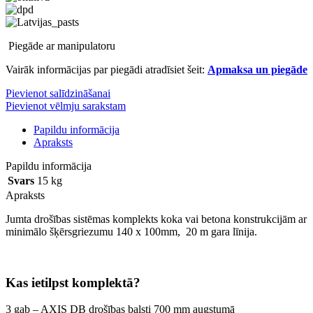
Piegāde ar manipulatoru
Vairāk informācijas par piegādi atradīsiet šeit:
Apmaksa un piegāde
Pievienot salīdzināšanai
Pievienot vēlmju sarakstam
Papildu informācija
Apraksts
Papildu informācija
Svars
15 kg
Apraksts
Jumta drošības sistēmas komplekts koka vai betona konstrukcijām ar
minimālo šķērsgriezumu 140 x 100mm, 20 m gara līnija.
Kas ietilpst komplektā?
3 gab – AXIS DB drošības balsti 700 mm augstumā