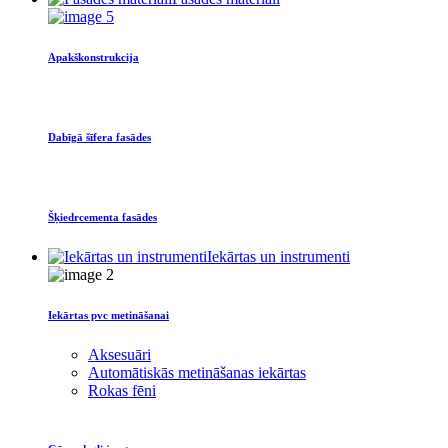
Apakškonstrukcija
Dabīgā šīfera fasādes
Šķiedrcementa fasādes
Iekārtas un instrumenti
Iekārtas pvc metināšanai
Aksesuāri
Automātiskās metināšanas iekārtas
Rokas fēni