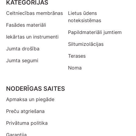
KATEGORIJAS
Celtniecības membrānas
Lietus ūdens
noteksistēmas
Fasādes materiāli
Papildmateriāli jumtiem
Iekārtas un instrumenti
Siltumizolācijas
Jumta drošība
Terases
Jumta segumi
Noma
NODERĪGAS SAITES
Apmaksa un piegāde
Preču atgriešana
Privātuma politika
Garantija