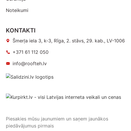
Noteikumi
KONTAKTI
Šmerļa iela 3, k-3, Rīga, 2. stāvs, 29. kab., LV-1006
+371 61 112 050
info@roofteh.lv
Piesakies mūsu jaunumiem un saņem jaunākos
piedāvājumus pirmais