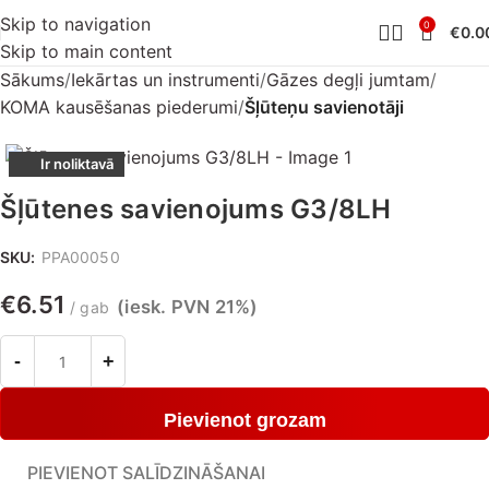
Skip to navigation
0
€
0.0
Skip to main content
Sākums
Iekārtas un instrumenti
Gāzes degļi jumtam
KOMA kausēšanas piederumi
Šļūteņu savienotāji
Ir noliktavā
Šļūtenes savienojums G3/8LH
SKU:
PPA00050
€
6.51
(iesk. PVN 21%)
gab
Pievienot grozam
PIEVIENOT SALĪDZINĀŠANAI