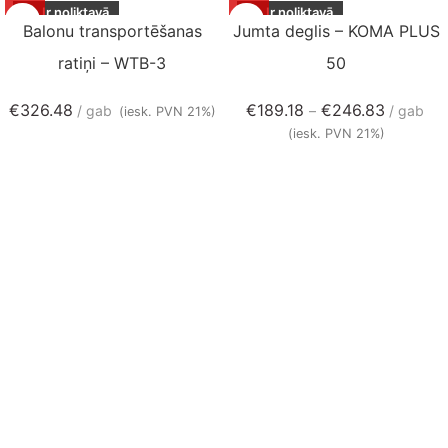
Ir noliktavā
Ir noliktavā
Balonu transportēšanas
Jumta deglis – KOMA PLUS
ratiņi – WTB-3
50
€
326.48
€
189.18
€
246.83
gab
–
gab
(iesk. PVN 21%)
(iesk. PVN 21%)