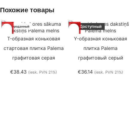
Похожие товары
Доступный
Распроданный
T-образная коньковая
Y-образная коньковая
стартовая плитка Palema
плитка Palema
графитовая серая
графитовый серый
€
38.43
€
36.14
(iesk. PVN 21%)
(iesk. PVN 21%)