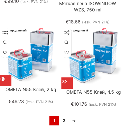
€
99.10
(iesk. PVN 21%)
Мягкая пена ISOWINDOW
WZS, 750 ml
€
18.66
(iesk. PVN 21%)
Распроданный
Распроданный
ОМЕГА N55 Клей, 2 kg
ОМЕГА N55 Клей, 4.5 kg
€
46.28
(iesk. PVN 21%)
€
101.76
(iesk. PVN 21%)
1
2
→