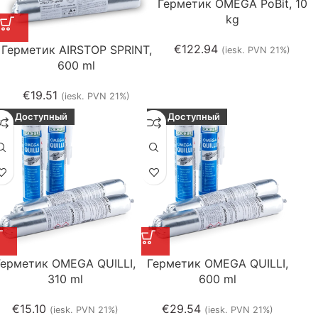
Герметик OMEGA PoBit, 10
kg
€
122.94
Герметик AIRSTOP SPRINT,
(iesk. PVN 21%)
600 ml
€
19.51
(iesk. PVN 21%)
Доступный
Доступный
Герметик OMEGA QUILLI,
Герметик OMEGA QUILLI,
310 ml
600 ml
€
15.10
€
29.54
(iesk. PVN 21%)
(iesk. PVN 21%)