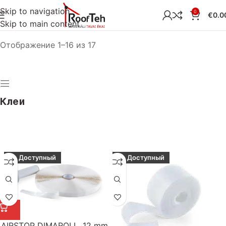
Skip to navigation
0
€
0.0
Skip to main content
Главная
СТРОИТЕЛЬНЫЕ МЕМБРАНЫ
Клеи
Отображение 1–16 из 17
Клеи
Доступный
Доступный
AIRSTOP DIMAROLL, 12 mm