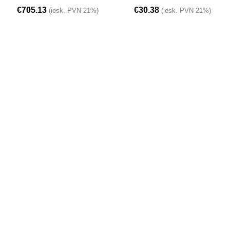
€
705.13
€
30.38
(iesk. PVN 21%)
(iesk. PVN 21%)