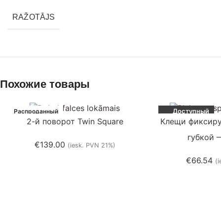
RAŽOTĀJS
Похожие товары
Доступный
Распроданный
2-й поворот Twin Square
Клещи фиксир
губкой 
€
139.00
(iesk. PVN 21%)
€
66.54
(