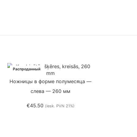
Распроданный
-48%
Распроданный
Ножницы в форме полумесяца —
Популярный
слева — 260 мм
€
45.50
(iesk. PVN 21%)