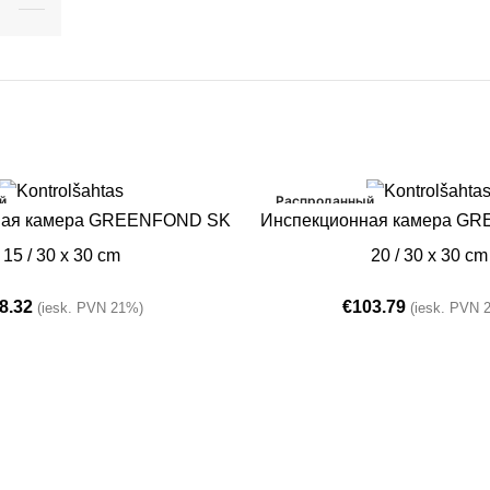
й
Распроданный
ПОДРОБНЕЕ
ная камера GREENFOND SK
Инспекционная камера G
15 / 30 x 30 cm
20 / 30 x 30 cm
8.32
€
103.79
(iesk. PVN 21%)
(iesk. PVN 