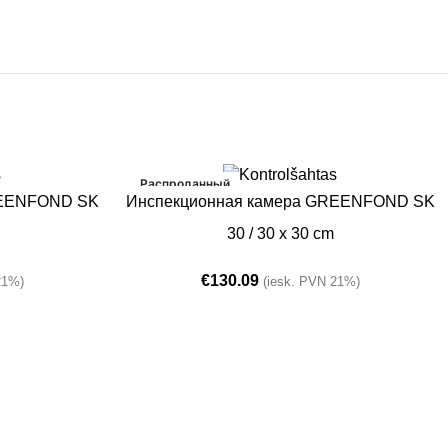
Распроданный
ПОДРОБНЕЕ
REENFOND SK
Инспекционная камера GREENFOND SK
30 / 30 x 30 cm
€
130.09
21%)
(iesk. PVN 21%)