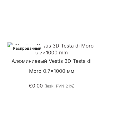
Распроданный
Распроданный
Aлюминиевый Vestis 3D Testa di
Moro 0.7×1000 мм
€
0.00
(iesk. PVN 21%)
VMZINC ANTH