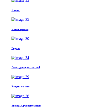
Kарниз
Kонек крыши
Eндовa
Лента для примыканий
Защита от птиц
Выходы для вентиляции