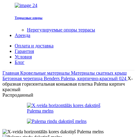
Террасные опоры
Нерегулируемые опоры террасы
Арендa
Оплата и доставка
Гарантия
Условия
Блог
Главная
Кровельные материалы
Материалы скатных крыш
Бетонная черепица
Benders Palema, кирпично-красный 024
Х-
образная горизонтальная коньковая плитка Palema кирпич
красный
Распроданный