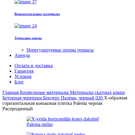
Вспомогательные материалы
Террасные опоры
Нерегулируемые опоры террасы
Арендa
Оплата и доставка
Гарантия
Условия
Блог
Главная
Кровельные материалы
Материалы скатных крыш
Бетонная черепица
Бендерс Палема, черный 020
Х-образная
горизонтальная коньковая плитка Palema черная
Распроданный