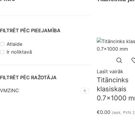
FILTRĒT PĒC PIEEJAMĪBA
Izpārdots
Atlaide
Ir noliktavā
Lasīt vairāk
FILTRĒT PĒC RAŽOTĀJA
Titāncinks
klasiskais
VMZINC
4
0.7×1000 
€
0.00
(iesk. PVN 