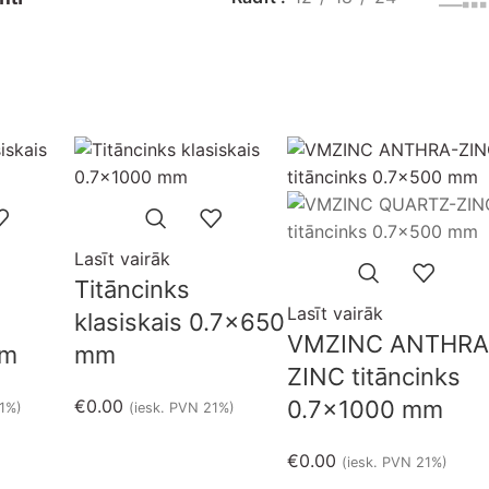
Izpārdots
Izpārdots
Lasīt vairāk
Titāncinks
Lasīt vairāk
klasiskais 0.7×650
VMZINC ANTHRA
mm
mm
ZINC titāncinks
€
0.00
0.7×1000 mm
21%)
(iesk. PVN 21%)
€
0.00
(iesk. PVN 21%)