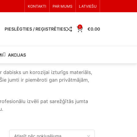
KONTAKTI
PAR MUMS
LATVIEŠU
0
PIESLĒGTIES / REĢISTRĒTIES
€
0.00
I
AKCIJAS
 dabisks un korozijai izturīgs materiāls,
Šie jumti ir piemēroti gan privātmājām,
rofesionālu izvēli pat sarežģītās jumta
u.