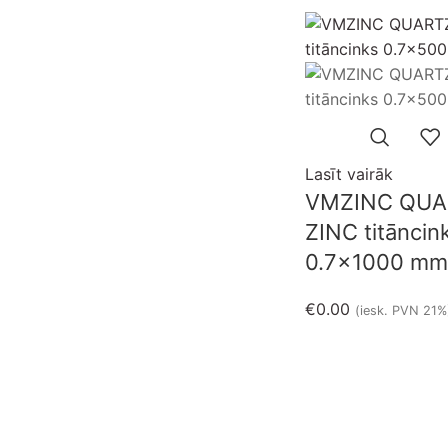
Izpārdots
Lasīt vairāk
VMZINC QUA
ZINC titāncin
0.7×1000 mm
€
0.00
(iesk. PVN 21%