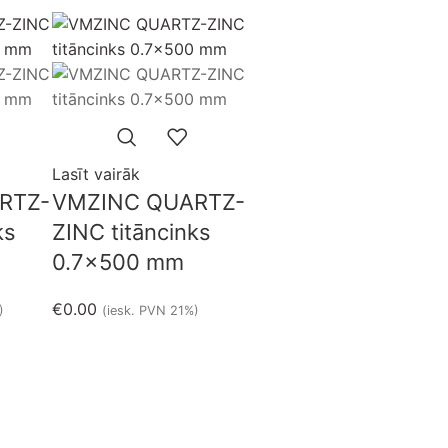
Izpārdots
Lasīt vairāk
RTZ-
VMZINC QUARTZ-
ks
ZINC titāncinks
0.7×500 mm
€
0.00
)
(iesk. PVN 21%)