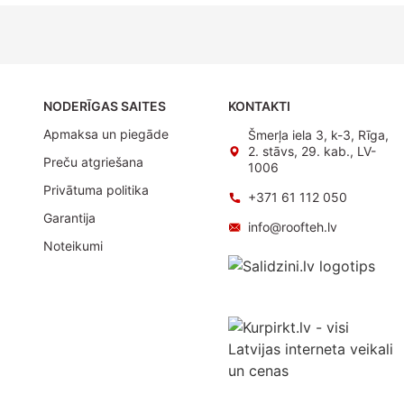
NODERĪGAS SAITES
KONTAKTI
Apmaksa un piegāde
Šmerļa iela 3, k-3, Rīga,
2. stāvs, 29. kab., LV-
Preču atgriešana
1006
Privātuma politika
+371 61 112 050
Garantija
info@roofteh.lv
Noteikumi