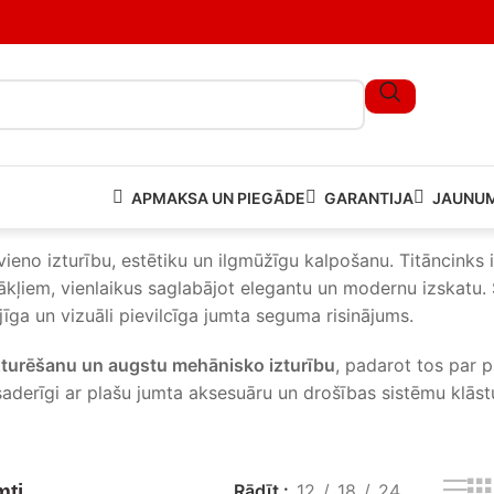
APMAKSA UN PIEGĀDE
GARANTIJA
JAUNUM
 jumti
ieno izturību, estētiku un ilgmūžīgu kalpošanu. Titāncinks ir
ākļiem, vienlaikus saglabājot elegantu un modernu izskatu. 
īga un vizuāli pievilcīga jumta seguma risinājums.
zturēšanu un augstu mehānisko izturību
, padarot tos par p
saderīgi ar plašu jumta aksesuāru un drošības sistēmu klāst
mti
Rādīt
12
18
24