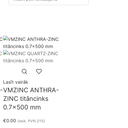
Izpārdots
Lasīt vairāk
-
VMZINC ANTHRA-
ZINC titāncinks
0.7×500 mm
€
0.00
(iesk. PVN 21%)