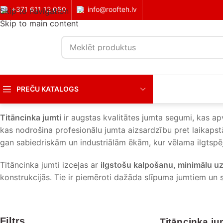
+371 611 12 050
info@roofteh.lv
Skip to navigation
Skip to main content
PREČU KATALOGS
Sākums
Jumtu segumi
Slīpie jumti
Metāla jumti
Titāncinka
Titāncinka jumti
ir augstas kvalitātes jumta segumi, kas apv
kas nodrošina profesionālu jumta aizsardzību pret laikapst
gan sabiedriskām un industriālām ēkām, kur vēlama ilgtspēj
Titāncinka jumti izceļas ar
ilgstošu kalpošanu, minimālu u
konstrukcijās. Tie ir piemēroti dažāda slīpuma jumtiem un 
Filtrs
Titāncinka ju